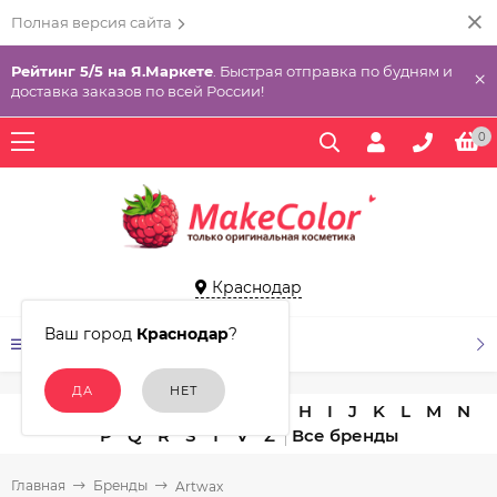
Полная версия сайта
Рейтинг 5/5 на Я.Маркете
. Быстрая отправка по будням и
×
доставка заказов по всей России!
0
Краснодар
Ваш город
Краснодар
?
КАТАЛОГ ТОВАРОВ
A
B
C
D
E
F
G
H
I
J
K
L
M
N
P
Q
R
S
T
V
Z
Главная
Бренды
Artwax