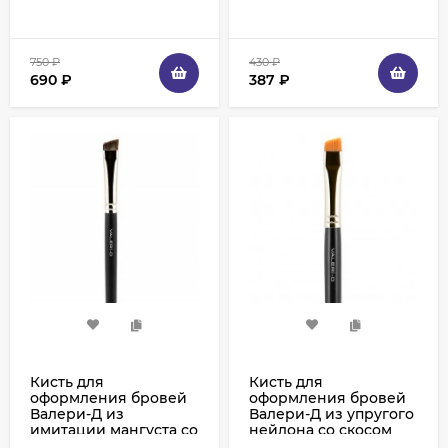
750
₽
430
₽
690
₽
387
₽
Кисть для
Кисть для
оформления бровей
оформления бровей
Валери-Д из
Валери-Д из упругого
имитации мангуста со
нейлона со скосом
скосом 10М-3М24К0
10М-3Н24К0