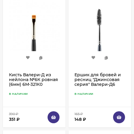
Кисть Валери-Д из
Ершик для бровей и
нейлона №6К ровная
ресниц "Джинсовая
(6мм) 6М-321К0
серия" Валери-Д6
В НАЛИЧИИ
В НАЛИЧИИ
390
₽
165
₽
351
₽
148
₽