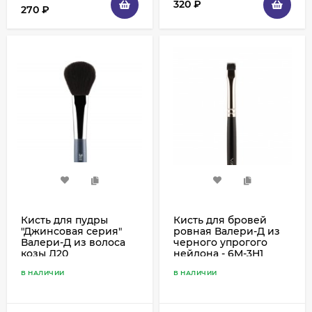
320
₽
270
₽
Кисть для пудры
Кисть для бровей
"Джинсовая серия"
ровная Валери-Д из
Валери-Д из волоса
черного упрогого
козы Д20
нейлона - 6М-3Н1
В НАЛИЧИИ
В НАЛИЧИИ