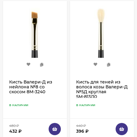
Кисть Валери-Д из
Кисть для теней из
нейлона №8 со
волоса козы Валери-Д
скосом 8М-3240
№5Д круглая
5М-813Д0
В НАЛИЧИИ
В НАЛИЧИИ
480
₽
440
₽
432
₽
396
₽