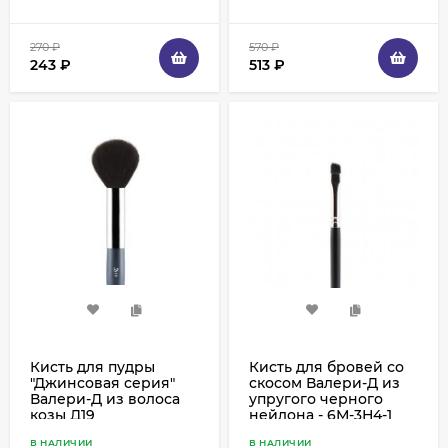
270
₽
570
₽
243
₽
513
₽
Кисть для пудры
Кисть для бровей со
"Джинсовая серия"
скосом Валери-Д из
Валери-Д из волоса
упругого черного
козы Д19
нейлона - 6М-3Н4-1
В НАЛИЧИИ
В НАЛИЧИИ