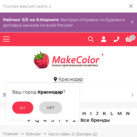
Полная версия сайта
Рейтинг 5/5 на Я.Маркете
. Быстрая отправка по будням и
×
доставка заказов по всей России!
0
Краснодар
Ваш город
Краснодар
?
КАТАЛОГ ТОВАРОВ
A
B
C
D
E
F
G
H
I
J
K
L
M
N
P
Q
R
S
T
V
Z
Главная
Бренды
Кисти Valeri-D (Валери-Д)