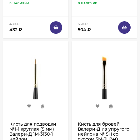
В НАЛИЧИИ
В НАЛИЧИИ
480
₽
560
₽
432
₽
504
₽
Кисть для подводки
Кисть для бровей
№1-1 круглая (5 мм)
Валери-Д из упругого
Валери-Д 1М-3130-1
нейлона № 5Н со
нейлон
скосом 5М-3Н240