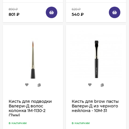
890
₽
620
₽
801
₽
540
₽
Кисть для подводки
Кисть для brow пасты
Валери-Д волос
Валери-Д из черного
колонка 1M-1130-2
нейлона - 10М-31
(7мм)
В НАЛИЧИИ
В НАЛИЧИИ