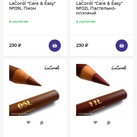
LaCordi "Care & Easy"
LaCordi "Care & Easy"
№09L Пион
№02L Пастельно-
розовый
В НАЛИЧИИ
В НАЛИЧИИ
230
₽
230
₽