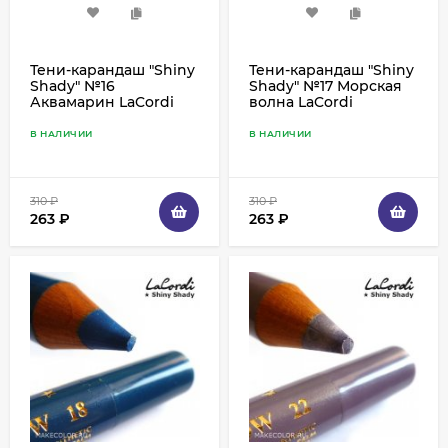
Тени-карандаш "Shiny
Тени-карандаш "Shiny
Shady" №16
Shady" №17 Морская
Аквамарин LaCordi
волна LaCordi
В НАЛИЧИИ
В НАЛИЧИИ
310
₽
310
₽
263
₽
263
₽