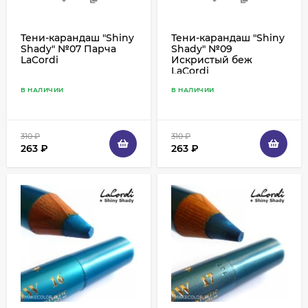
Тени-карандаш "Shiny
Тени-карандаш "Shiny
Shady" №07 Парча
Shady" №09
LaCordi
Искристый беж
LaCordi
В НАЛИЧИИ
В НАЛИЧИИ
310
₽
310
₽
263
₽
263
₽