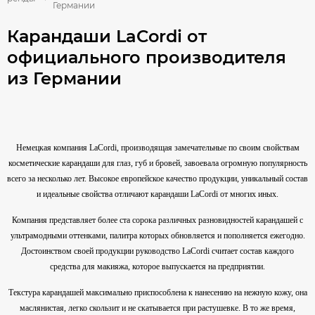
Германии
Карандаши LaCordi от
официального производителя
из Германии
Немецкая компания LaCordi, производящая замечательные по своим свойствам
косметические карандаши для глаз, губ и бровей, завоевала огромную популярность
всего за несколько лет. Высокое европейское качество продукции, уникальный состав
и идеальные свойства отличают карандаши LaCordi от многих иных.
Компания представляет более ста сорока различных разновидностей карандашей с
ультрамодными оттенками, палитра которых обновляется и пополняется ежегодно.
Достоинством своей продукции руководство LaCordi считает состав каждого
средства для макияжа, которое выпускается на предприятии.
Текстура карандашей максимально приспособлена к нанесению на нежную кожу, она
маслянистая, легко скользит и не скатывается при растушевке. В то же время,