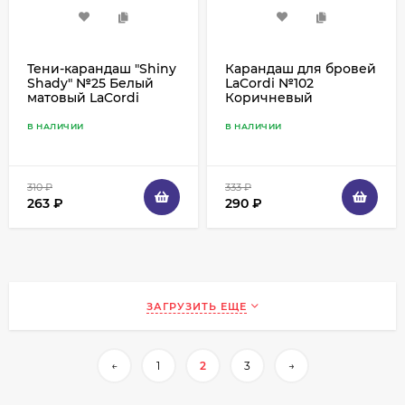
Тени-карандаш "Shiny
Карандаш для бровей
Shady" №25 Белый
LaCordi №102
матовый LaCordi
Коричневый
В НАЛИЧИИ
В НАЛИЧИИ
310
₽
333
₽
263
₽
290
₽
ЗАГРУЗИТЬ ЕЩЕ
←
1
2
3
→