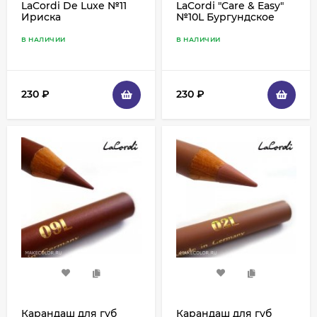
LaCordi De Luxe №11
LaCordi "Care & Easy"
Ириска
№10L Бургундское
В НАЛИЧИИ
В НАЛИЧИИ
230
₽
230
₽
Карандаш для губ
Карандаш для губ