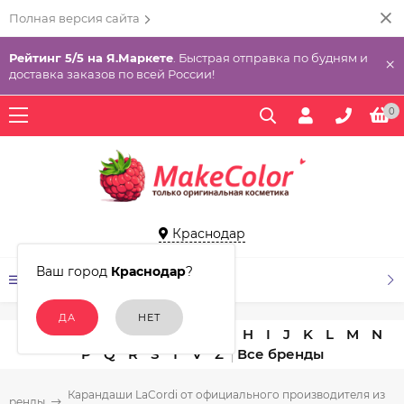
Полная версия сайта
Рейтинг 5/5 на Я.Маркете
. Быстрая отправка по будням и
×
доставка заказов по всей России!
0
Краснодар
Ваш город
Краснодар
?
КАТАЛОГ ТОВАРОВ
A
B
C
D
E
F
G
H
I
J
K
L
M
N
P
Q
R
S
T
V
Z
Карандаши LaCordi от официального производителя из
Бренды