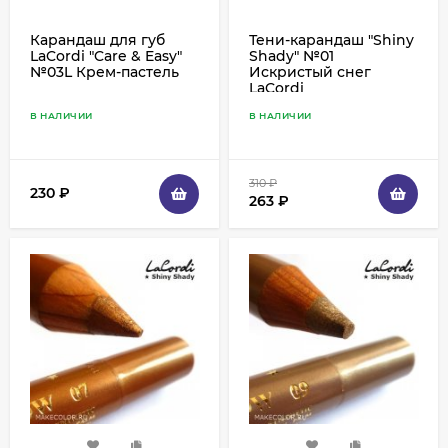
Карандаш для губ
Тени-карандаш "Shiny
LaCordi "Care & Easy"
Shady" №01
№03L Крем-пастель
Искристый снег
LaCordi
В НАЛИЧИИ
В НАЛИЧИИ
310
₽
230
₽
263
₽