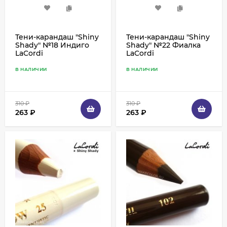
Тени-карандаш "Shiny
Тени-карандаш "Shiny
Shady" №18 Индиго
Shady" №22 Фиалка
LaCordi
LaCordi
В НАЛИЧИИ
В НАЛИЧИИ
310
₽
310
₽
263
₽
263
₽