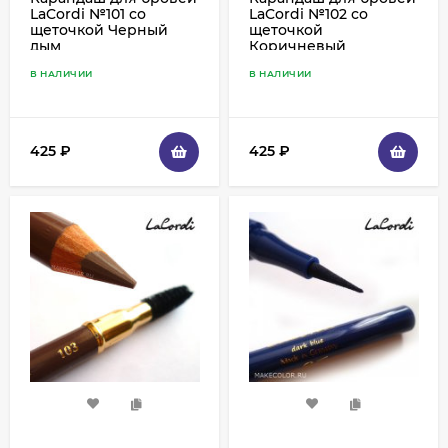
LaCordi №101 со
LaCordi №102 со
щеточкой Черный
щеточкой
дым
Коричневый
В НАЛИЧИИ
В НАЛИЧИИ
425
₽
425
₽