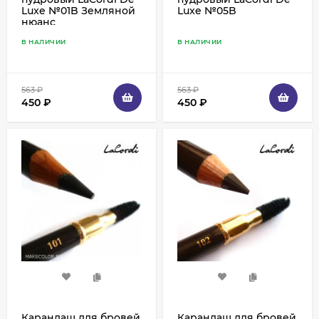
Luxe №01B Земляной
Luxe №05B
нюанс
В НАЛИЧИИ
В НАЛИЧИИ
563
₽
563
₽
450
₽
450
₽
Карандаш для бровей
Карандаш для бровей