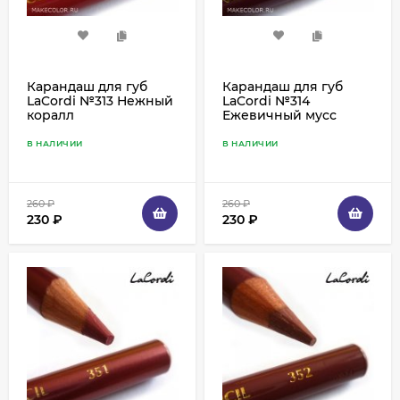
Карандаш для губ
Карандаш для губ
LaCordi №313 Нежный
LaCordi №314
коралл
Ежевичный мусс
В НАЛИЧИИ
В НАЛИЧИИ
260
₽
260
₽
230
₽
230
₽