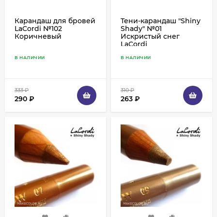
Карандаш для бровей
Тени-карандаш "Shiny
LaCordi №102
Shady" №01
Коричневый
Искристый снег
LaCordi
В НАЛИЧИИ
В НАЛИЧИИ
333
₽
310
₽
290
₽
263
₽