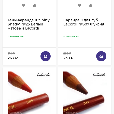
Тени-карандаш "Shiny
Карандаш для губ
Shady" №25 Белый
LaCordi №307 Фуксия
матовый LaCordi
В НАЛИЧИИ
В НАЛИЧИИ
310
₽
260
₽
263
₽
230
₽