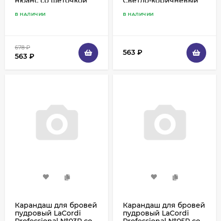
нюанс со щеточкой
Светло-коричневый
со щеточкой
В НАЛИЧИИ
В НАЛИЧИИ
678
₽
563
₽
563
₽
Карандаш для бровей
Карандаш для бровей
пудровый LaCordi
пудровый LaCordi
Professional №03P со
Professional №05P со