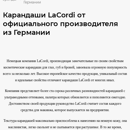
Германии
Карандаши LaCordi от
официального производителя
из Германии
Немецкая компания LaCordi, производящая замечательные по своим свойствам
косметические карандаши для глаз, губ и бровей, завоевала огромную популярность
всего за несколько лет. Высокое европейское качество продукции, уникальный состав
и идеальные свойства отличают карандаши LaCordi от многих иных.
Компания представляет более ста сорока различных разновидностей карандашей с
ультрамодными оттенками, палитра которых обновляется и пополняется ежегодно.
Достоинством своей продукции руководство LaCordi считает состав каждого
средства для макияжа, которое выпускается на предприятии.
Текстура карандашей максимально приспособлена к нанесению на нежную кожу, она
маслянистая, легко скользит и не скатывается при растушевке. В то же время,