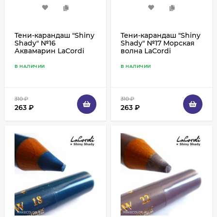
Тени-карандаш "Shiny
Тени-карандаш "Shiny
Shady" №16
Shady" №17 Морская
Аквамарин LaCordi
волна LaCordi
В НАЛИЧИИ
В НАЛИЧИИ
310
₽
310
₽
263
₽
263
₽