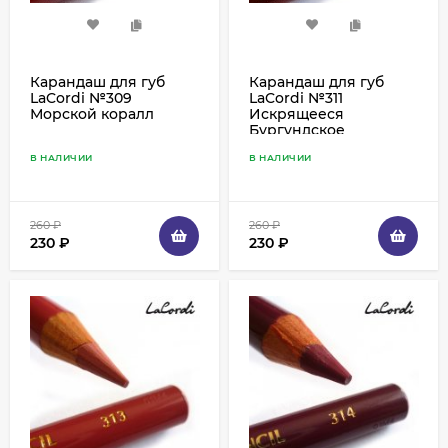
Карандаш для губ
Карандаш для губ
LaCordi №309
LaCordi №311
Морской коралл
Искрящееся
Бургундское
В НАЛИЧИИ
В НАЛИЧИИ
260
₽
260
₽
230
₽
230
₽