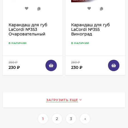
Карандаш для губ
Карандаш для губ
LaCordi №353
LaCordi №355
Очаровательный
Виноград
В НАЛИЧИИ
В НАЛИЧИИ
260
₽
260
₽
230
₽
230
₽
ЗАГРУЗИТЬ ЕЩЕ
1
2
3
→