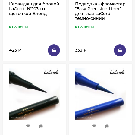
Карандаш для бровей
Подводка - фломастер
LaCordi №103 со
"Easy Precision Liner"
щеточкой Блонд
для глаз LaCordi
темно-синий
В НАЛИЧИИ
В НАЛИЧИИ
425
₽
333
₽