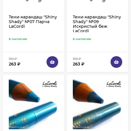
Тени-карандаш "Shiny
Тени-карандаш "Shiny
Shady" №07 Парча
Shady" №09
LaCordi
Искристый беж
LaCordi
В НАЛИЧИИ
В НАЛИЧИИ
310
₽
310
₽
263
₽
263
₽