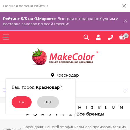
Полная версия сайта
Рейтинг 5/5 на Я.Маркете
. Быстрая отправка по будням и
×
доставка заказов по всей России!
0
Краснодар
Ваш город
Краснодар
?
КАТАЛОГ ТОВАРОВ
A
B
C
D
E
F
G
H
I
J
K
L
M
N
P
Q
R
S
T
V
Z
Карандаши LaCordi от официального производителя из
Бренды