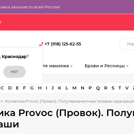
тавка заказов по всей России!
т
+7 (918) 125-62-55
д
Краснодар
?
кияж
Кисти для макияжа
Брови и Ресницы
C
D
E
F
G
H
I
J
K
L
M
N
P
Q
R
S
T
V
Косметика Provoc (Провок). Полуперманентные гелевые карандаши
ика Provoc (Провок). Пол
аши