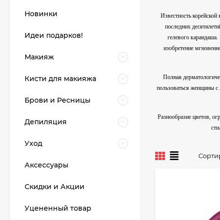
Новинки
Известность корейской
последних десятилетий
Идеи подарков!
гелевого карандаша.
изобретение мгновенн
Макияж
Полная дерматологичес
Кисти для макияжа
пользоваться женщины с 
Брови и Ресницы
Разнообразие цветов, ог
Депиляция
сти
Уход
Сорти
Аксессуары
Скидки и Акции
Уцененный товар