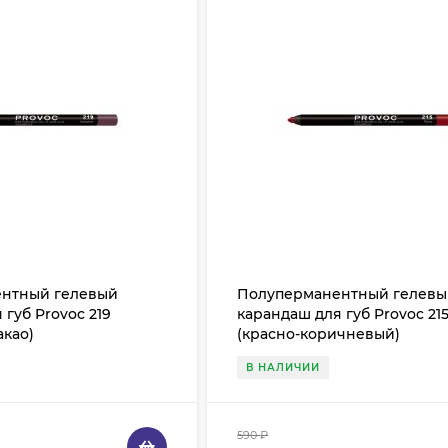
нтный гелевый
Полуперманентный гелев
 губ Provoc 219
карандаш для губ Provoc 21
акао)
(красно-коричневый)
В НАЛИЧИИ
590
₽