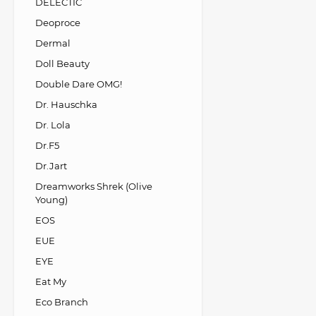
DELECTIC
Deoproce
Dermal
Doll Beauty
Double Dare OMG!
Dr. Hauschka
Dr. Lola
Dr.F5
Dr.Jart
Dreamworks Shrek (Olive
Young)
EOS
EUE
EYE
Eat My
Eco Branch