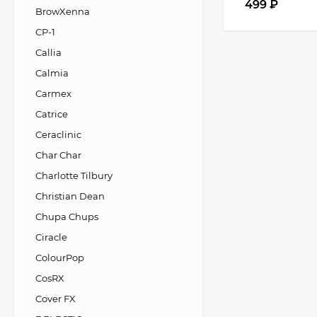
499
₽
BrowXenna
CP-1
Callia
Calmia
Carmex
Catrice
Ceraclinic
Char Char
Charlotte Tilbury
Christian Dean
Chupa Chups
Ciracle
ColourPop
CosRX
Cover FX