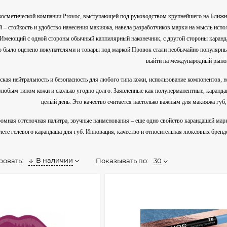
 косметической компании Provoc, выступающей под руководством крупнейшего на Ближн
 – стойкость и удобство нанесения макияжа, навела разработчиков марки на мысль испо
 Имеющий с одной стороны обычный каппилярный наконечник, с другой стороны каранда
о было оценено покупателями и товары под маркой Провок стали необычайно популярн
выйти на международный рыно
кая нейтральность и безопасность для любого типа кожи, использование компонентов,
любым типом кожи и сколько угодно долго. Заявленные как полуперманентные, карандаш
целый день. Это качество считается настолько важным для макияжа губ,
ромная оттеночная палитра, звучные наименования – еще одно свойство карандашей мар
лете гелевого карандаша для губ. Инновация, качество и относительная люксовых бренд
В наличии
Показывать по:
30
ровать: