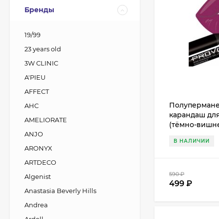
Бренды
19/99
23 years old
3W CLINIC
A'PIEU
AFFECT
Полупермане
AHC
карандаш для 
AMELIORATE
(тёмно-вишн
ANJO
В НАЛИЧИИ
ARONYX
ARTDECO
590
₽
Algenist
499
₽
Anastasia Beverly Hills
Andrea