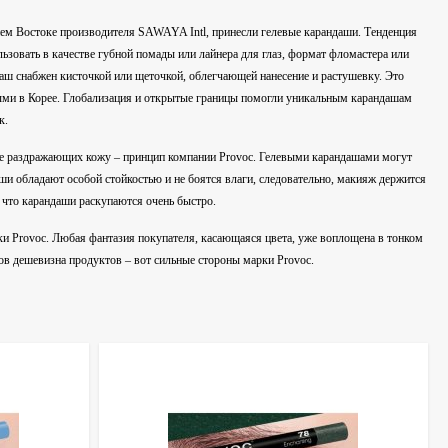
ем Востоке производителя SAWAYA Intl, принесли гелевые карандаши. Тенденция
льзовать в качестве губной помады или лайнера для глаз, формат фломастера или
ш снабжен кисточкой или щеточкой, облегчающей нанесение и растушевку. Это
ыми в Корее. Глобализация и открытые границы помогли уникальным карандашам
к.
 не раздражающих кожу – принцип компании Provoc. Гелевыми карандашами могут
и обладают особой стойкостью и не боятся влаги, следовательно, макияж держится
 что карандаши раскупаются очень быстро.
ки Provoc. Любая фантазия покупателя, касающаяся цвета, уже воплощена в тонком
ов дешевизна продуктов – вот сильные стороны марки Provoc.