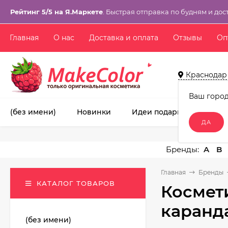
Рейтинг 5/5 на Я.Маркете
. Быстрая отправка по будням и дос
Главная
О нас
Доставка и оплата
Отзывы
Оп
Краснодар
Ваш горо
(без имени)
Новинки
Идеи подарков!
Ма
A
B
Главная
Бренды
КАТАЛОГ ТОВАРОВ
Космет
каранд
(без имени)