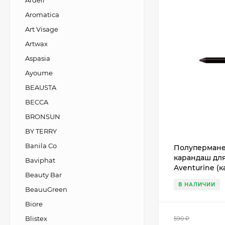
Ardell
Aromatica
Art Visage
Artwax
Aspasia
Ayoume
BEAUSTA
BECCA
BRONSUN
BY TERRY
Banila Co
Полупермане
карандаш для
Baviphat
Aventurine (к
Beauty Bar
В НАЛИЧИИ
BeauuGreen
Biore
Blistex
590
₽