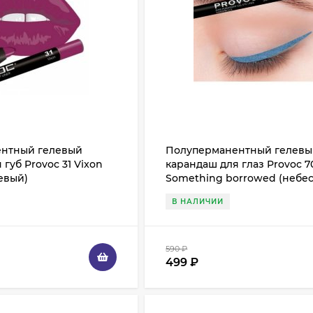
нтный гелевый
Полуперманентный гелев
губ Provoc 31 Vixon
карандаш для глаз Provoc 7
евый)
Something borrowed (небе
голубой)
В НАЛИЧИИ
590
₽
499
₽