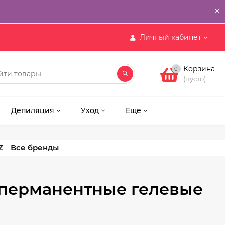
×
Личный кабинет
Корзина
0
(пусто)
Депиляция
Уход
Еще
Z
уперманентные гелевые