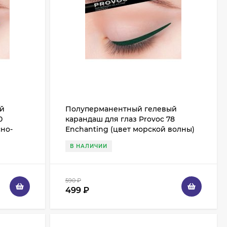
ый
Полуперманентный гелевый
0
карандаш для глаз Provoc 78
сно-
Enchanting (цвет морской волны)
В НАЛИЧИИ
590
₽
499
₽