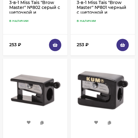
3-в-1 Miss Tais "Brow
3-в-1 Miss Tais "Brow
Master" №802 серый с
Master" №801 черный
щеточкой и
с щеточкой и
фиксирующим гелем
фиксирующим гелем
В НАЛИЧИИ
В НАЛИЧИИ
253
₽
253
₽