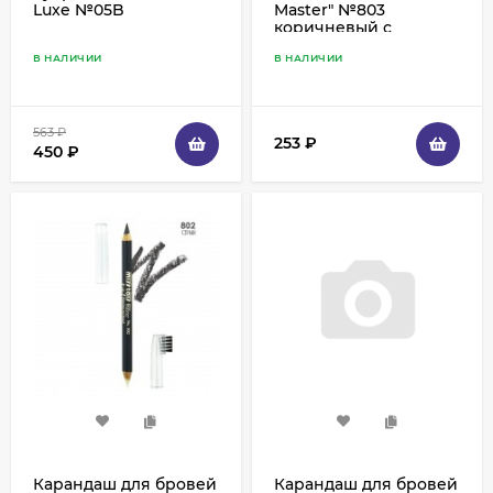
Luxe №05B
Master" №803
коричневый с
щеточкой и
В НАЛИЧИИ
В НАЛИЧИИ
фиксирующим гелем
563
₽
253
₽
450
₽
Карандаш для бровей
Карандаш для бровей