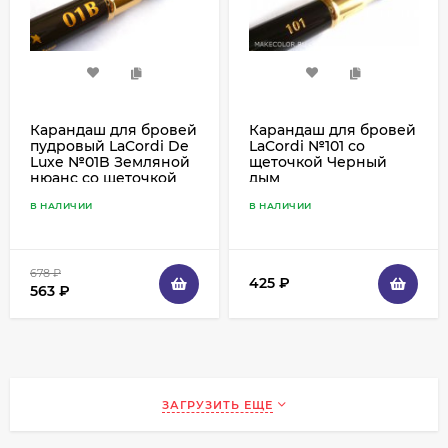
Карандаш для бровей
Карандаш для бровей
пудровый LaCordi De
LaCordi №101 со
Luxe №01B Земляной
щеточкой Черный
нюанс со щеточкой
дым
В НАЛИЧИИ
В НАЛИЧИИ
678
₽
425
₽
563
₽
ЗАГРУЗИТЬ ЕЩЕ