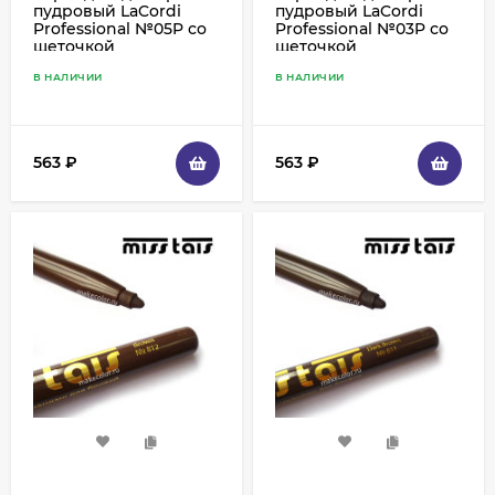
пудровый LaCordi
пудровый LaCordi
Professional №05P со
Professional №03P со
щеточкой
щеточкой
В НАЛИЧИИ
В НАЛИЧИИ
563
₽
563
₽