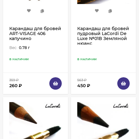
Карандаш для бровей
Карандаш для бровей
ART-VISAGE 406
пудровый LaCordi De
капучино
Luxe №01B Земляной
нюанс
Вес:
0.78 г
В НАЛИЧИИ
В НАЛИЧИИ
359
₽
563
₽
260
₽
450
₽