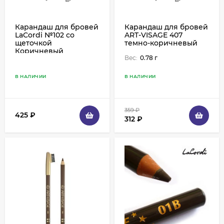
Карандаш для бровей
Карандаш для бровей
LaCordi №102 со
ART-VISAGE 407
щеточкой
темно-коричневый
Коричневый
Вес:
0.78 г
В НАЛИЧИИ
В НАЛИЧИИ
359
₽
425
₽
312
₽