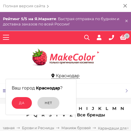
Полная версия сайта
Рейтинг 5/5 на Я.Маркете
. Быстрая отправка по будням и
×
доставка заказов по всей России!
0
Краснодар
Ваш город
Краснодар
?
КАТАЛОГ ТОВАРОВ
A
B
C
D
E
F
G
H
I
J
K
L
M
N
P
Q
R
S
T
V
Z
Главная
Брови и Ресницы
Макияж бровей
Карандаши для б