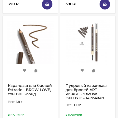
390
₽
390
₽
Карандаш для бровей
Пудровый карандаш
Estrade - BROW LOVE,
для бровей ART-
тон B01 Блонд
VISAGE - "BROW
DELUXE" - 14 графит
Вес:
1.8 г
Вес:
1.19 г
В НАЛИЧИИ
В НАЛИЧИИ