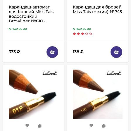
Карандаш-автомат
Карандаш для бровей
для бровей Miss Tais
Miss Tais (Чехия) №745
водостойкий
Browliner №810 -
черный
В НАЛИЧИИ
В НАЛИЧИИ
333
₽
138
₽