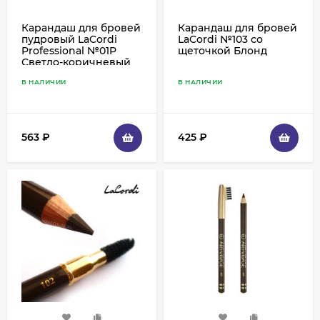
Карандаш для бровей
Карандаш для бровей
пудровый LaCordi
LaCordi №103 со
Professional №01P
щеточкой Блонд
Светло-коричневый
со щеточкой
В НАЛИЧИИ
В НАЛИЧИИ
563
₽
425
₽