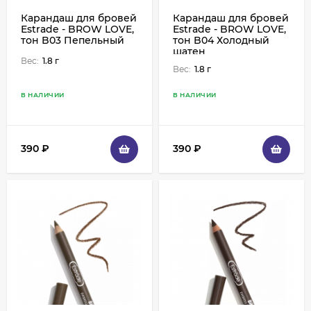
Карандаш для бровей
Карандаш для бровей
Estrade - BROW LOVE,
Estrade - BROW LOVE,
тон B03 Пепельный
тон B04 Холодный
шатен
Вес:
1.8 г
Вес:
1.8 г
В НАЛИЧИИ
В НАЛИЧИИ
390
₽
390
₽