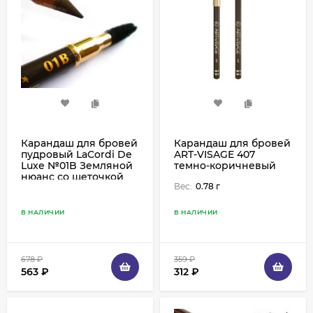
Карандаш для бровей
Карандаш для бровей
пудровый LaCordi De
ART-VISAGE 407
Luxe №01B Земляной
темно-коричневый
нюанс со щеточкой
Вес:
0.78 г
В НАЛИЧИИ
В НАЛИЧИИ
678
₽
359
₽
563
₽
312
₽