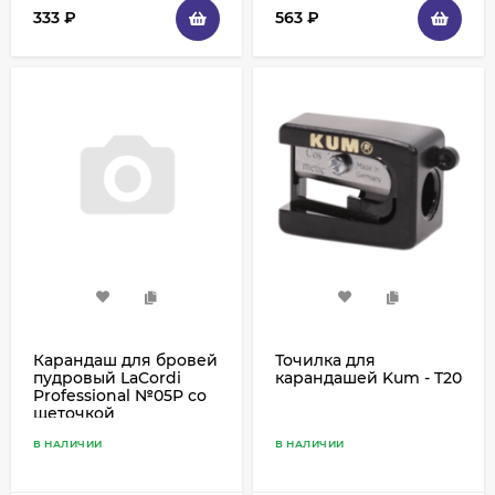
333
₽
563
₽
Карандаш для бровей
Точилка для
пудровый LaCordi
карандашей Kum - T20
Professional №05P со
щеточкой
В НАЛИЧИИ
В НАЛИЧИИ