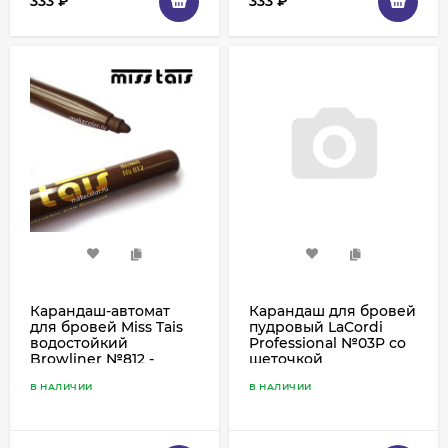
333
₽
333
₽
Карандаш-автомат
Карандаш для бровей
для бровей Miss Tais
пудровый LaCordi
водостойкий
Professional №03P со
Browliner №812 -
щеточкой
коричневый
В НАЛИЧИИ
В НАЛИЧИИ