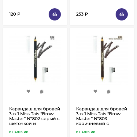
120
₽
253
₽
Карандаш для бровей
Карандаш для бровей
3-в-1 Miss Tais "Brow
3-в-1 Miss Tais "Brow
Master" №802 серый с
Master" №803
щеточкой и
коричневый с
фиксирующим гелем
щеточкой и
В НАЛИЧИИ
В НАЛИЧИИ
фиксирующим гелем