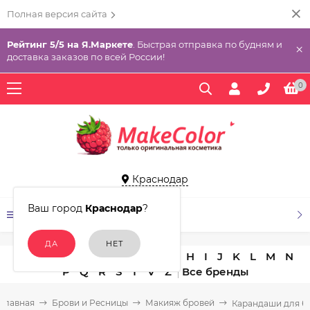
Полная версия сайта
Рейтинг 5/5 на Я.Маркете
. Быстрая отправка по будням и
×
доставка заказов по всей России!
0
Краснодар
Ваш город
Краснодар
?
КАТАЛОГ ТОВАРОВ
A
B
C
D
E
F
G
H
I
J
K
L
M
N
P
Q
R
S
T
V
Z
Главная
Брови и Ресницы
Макияж бровей
Карандаши для б