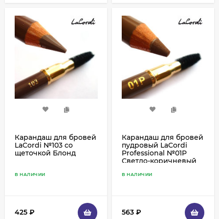
Карандаш для бровей
Карандаш для бровей
LaCordi №103 со
пудровый LaCordi
щеточкой Блонд
Professional №01P
Светло-коричневый
со щеточкой
В НАЛИЧИИ
В НАЛИЧИИ
425
₽
563
₽