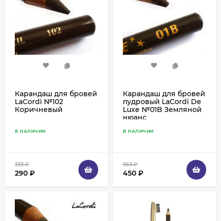
Карандаш для бровей
Карандаш для бровей
LaCordi №102
пудровый LaCordi De
Коричневый
Luxe №01B Земляной
нюанс
В НАЛИЧИИ
В НАЛИЧИИ
333
₽
563
₽
290
₽
450
₽