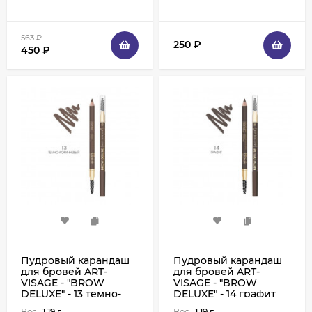
563
₽
250
₽
450
₽
Пудровый карандаш
Пудровый карандаш
для бровей ART-
для бровей ART-
VISAGE - "BROW
VISAGE - "BROW
DELUXE" - 13 темно-
DELUXE" - 14 графит
коричневый
Вес:
1.19 г
Вес:
1.19 г