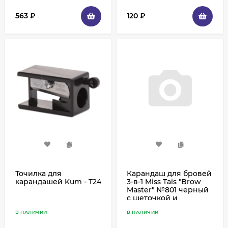
563
₽
120
₽
Точилка для
Карандаш для бровей
карандашей Kum - T24
3-в-1 Miss Tais "Brow
Master" №801 черный
с щеточкой и
фиксирующим гелем
В НАЛИЧИИ
В НАЛИЧИИ