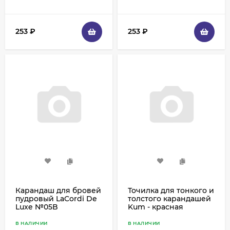
253
₽
253
₽
Карандаш для бровей
Точилка для тонкого и
пудровый LaCordi De
толстого карандашей
Luxe №05B
Kum - красная
В НАЛИЧИИ
В НАЛИЧИИ