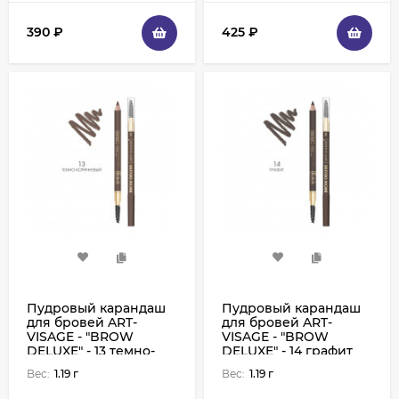
390
₽
425
₽
Пудровый карандаш
Пудровый карандаш
для бровей ART-
для бровей ART-
VISAGE - "BROW
VISAGE - "BROW
DELUXE" - 13 темно-
DELUXE" - 14 графит
коричневый
Вес:
1.19 г
Вес:
1.19 г