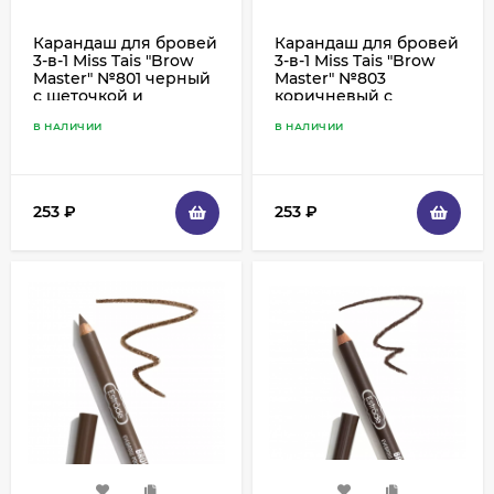
Карандаш для бровей
Карандаш для бровей
3-в-1 Miss Tais "Brow
3-в-1 Miss Tais "Brow
Master" №801 черный
Master" №803
с щеточкой и
коричневый с
фиксирующим гелем
щеточкой и
В НАЛИЧИИ
В НАЛИЧИИ
фиксирующим гелем
253
₽
253
₽