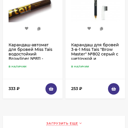
Карандаш-автомат
Карандаш для бровей
для бровей Miss Tais
3-в-1 Miss Tais "Brow
водостойкий
Master" №802 серый с
Browliner №811 -
щеточкой и
темно-коричневый
фиксирующим гелем
В НАЛИЧИИ
В НАЛИЧИИ
333
₽
253
₽
ЗАГРУЗИТЬ ЕЩЕ