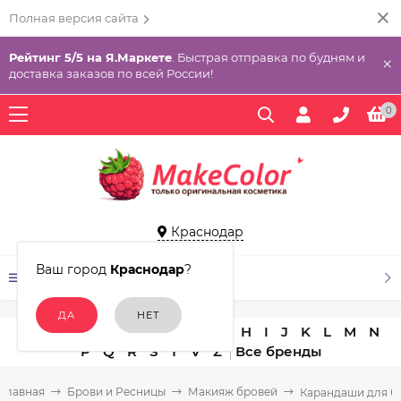
Полная версия сайта
Рейтинг 5/5 на Я.Маркете
. Быстрая отправка по будням и
×
доставка заказов по всей России!
0
Краснодар
Ваш город
Краснодар
?
КАТАЛОГ ТОВАРОВ
A
B
C
D
E
F
G
H
I
J
K
L
M
N
P
Q
R
S
T
V
Z
Главная
Брови и Ресницы
Макияж бровей
Карандаши для б