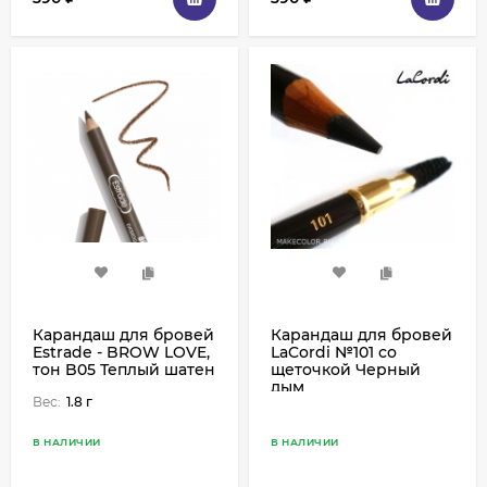
Карандаш для бровей
Карандаш для бровей
Estrade - BROW LOVE,
LaCordi №101 со
тон B05 Теплый шатен
щеточкой Черный
дым
Вес:
1.8 г
В НАЛИЧИИ
В НАЛИЧИИ