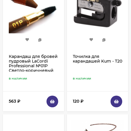
Карандаш для бровей
Точилка для
пудровый LaCordi
карандашей Kum - T20
Professional №01P
Светло-коричневый
со щеточкой
В НАЛИЧИИ
В НАЛИЧИИ
563
₽
120
₽