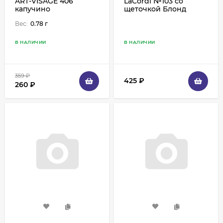
ART-VISAGE 406
LaCordi №103 со
капучино
щеточкой Блонд
Вес:
0.78 г
В НАЛИЧИИ
В НАЛИЧИИ
359
₽
425
₽
260
₽