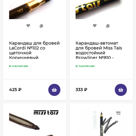
Карандаш для бровей
Карандаш-автомат
LaCordi №102 со
для бровей Miss Tais
щеточкой
водостойкий
Коричневый
Browliner №810 -
черный
В НАЛИЧИИ
В НАЛИЧИИ
425
₽
333
₽