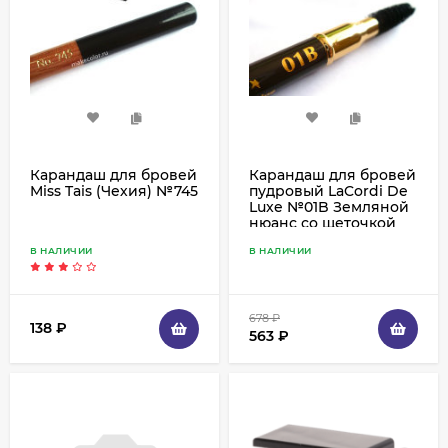
Карандаш для бровей
Карандаш для бровей
Miss Tais (Чехия) №745
пудровый LaCordi De
Luxe №01B Земляной
нюанс со щеточкой
В НАЛИЧИИ
В НАЛИЧИИ
678
₽
138
₽
563
₽