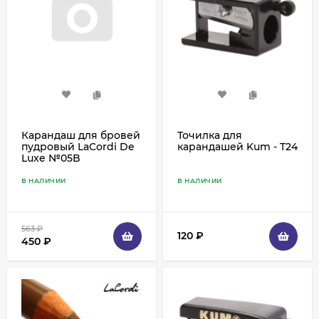
Карандаш для бровей
Точилка для
пудровый LaCordi De
карандашей Kum - T24
Luxe №05B
В НАЛИЧИИ
В НАЛИЧИИ
563
₽
120
₽
450
₽