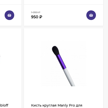
1 050
₽
950
₽
bloff
Кисть круглая Manly Pro для