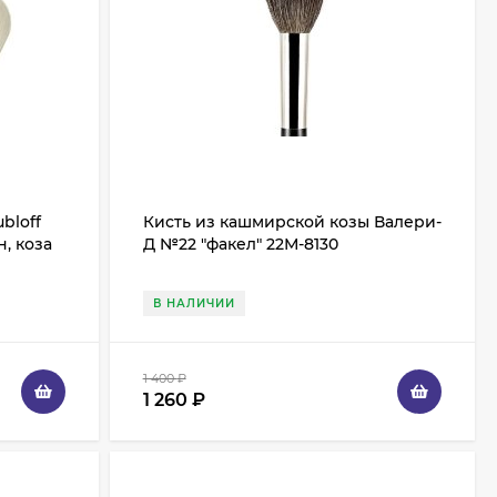
bloff
Кисть из кашмирской козы Валери-
, коза
Д №22 "факел" 22М-8130
В НАЛИЧИИ
1 400
₽
1 260
₽