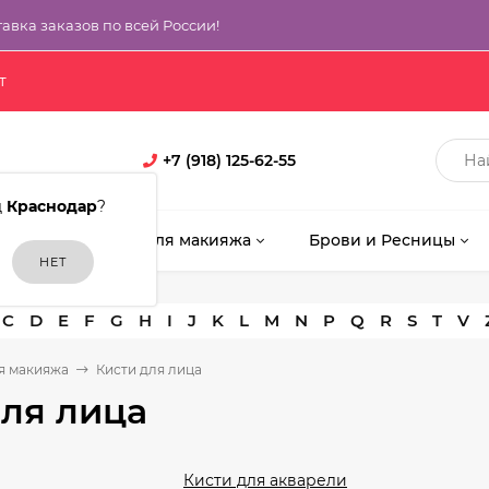
тавка заказов по всей России!
т
+7 (918) 125-62-55
д
Краснодар
?
кияж
Кисти для макияжа
Брови и Ресницы
C
D
E
F
G
H
I
J
K
L
M
N
P
Q
R
S
T
V
я макияжа
Кисти для лица
для лица
Кисти для акварели