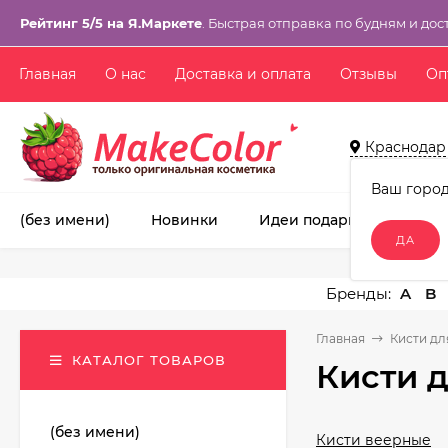
Рейтинг 5/5 на Я.Маркете
. Быстрая отправка по будням и дос
Главная
О нас
Доставка и оплата
Отзывы
Оп
Краснодар
Ваш горо
(без имени)
Новинки
Идеи подарков!
Ма
A
B
Главная
Кисти дл
КАТАЛОГ ТОВАРОВ
Кисти 
(без имени)
Кисти веерные