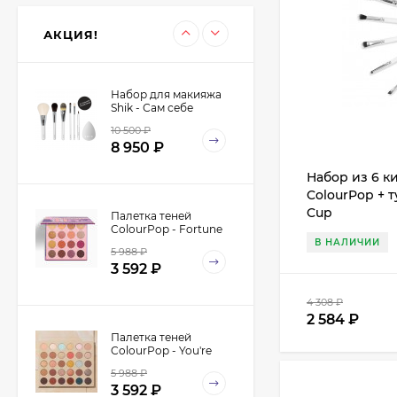
350
₽
нанесения теней,
315
₽
корректоров и
АКЦИЯ!
растушевки,
синтетика
Набор для макияжа
Shik - Сам себе
визажист - Make-Up
10 500
₽
Yourself Kit
8 950
₽
Набор из 6 к
ColourPop + т
Cup
Палетка теней
ColourPop - Fortune
В НАЛИЧИИ
5 988
₽
3 592
₽
4 308
₽
2 584
₽
Палетка теней
ColourPop - You're
Golden
5 988
₽
3 592
₽