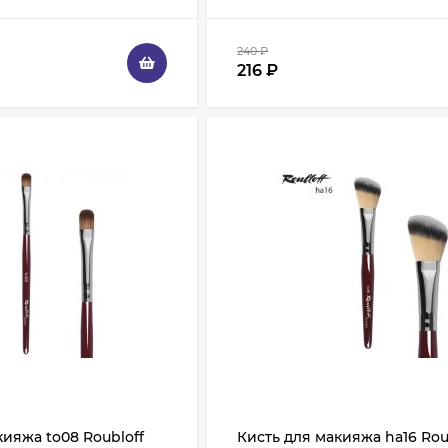
240
₽
216
₽
кияжа to08 Roubloff
Кисть для макияжа ha16 Rou