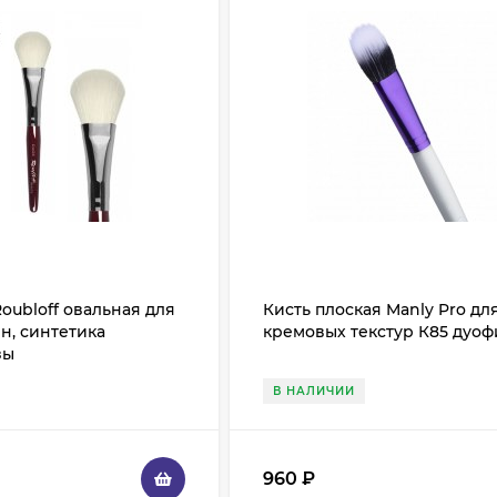
Roubloff овальная для
Кисть плоская Manly Pro дл
н, синтетика
кремовых текстур К85 дуо
зы
В НАЛИЧИИ
960
₽