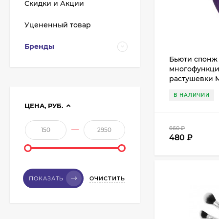
Скидки и Акции
Уцененный товар
Бренды
Бьюти спонж
многофункци
Кисть из волоса пони
Валери-Д №8 со
растушевки M
скосом 8М-7240
СП15
350
₽
В НАЛИЧИИ
315
₽
ЦЕНА, РУБ.
—
660
₽
480
₽
Кисть из волоса
енота Валери-Д №3К
веерная 3М-932К0
350
₽
315
₽
ОЧИСТИТЬ
ПОКАЗАТЬ
Кисть для макияжа
co10 Roubloff
овальная, для