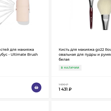
истей для макияжа
Кисть для макияжа go22 Rou
убус - Ultimate Brush
овальная для пудры и румян
белая
В НАЛИЧИИ
1 590
₽
1 431
₽