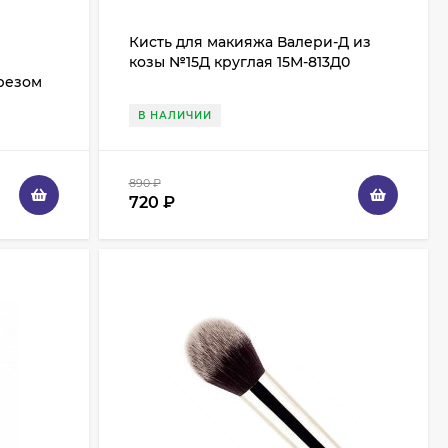
Кисть для макияжа Валери-Д из
козы №15Д круглая 15М-813Д0
срезом
В НАЛИЧИИ
890
₽
720
₽