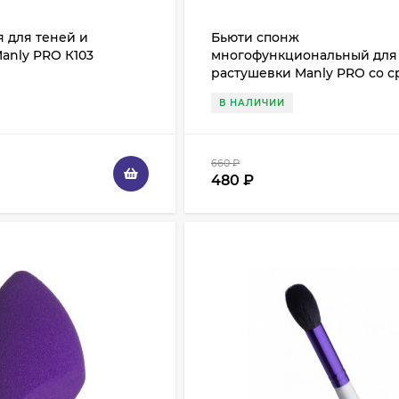
я для теней и
Бьюти спонж
anly PRO К103
многофункциональный для
растушевки Manly PRO со 
New СП14
В НАЛИЧИИ
660
₽
480
₽