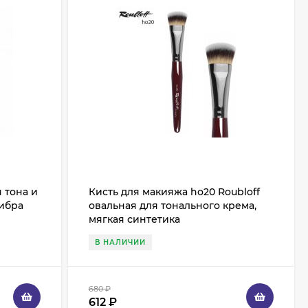
я тона и
Кисть для макияжа ho20 Roubloff
фибра
овальная для тонального крема,
мягкая синтетика
В НАЛИЧИИ
680
₽
612
₽