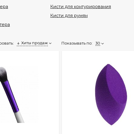
лера
Кисти для контурирования
Кисти для румян
тера
Хиты продаж
Показывать по:
30
ровать: