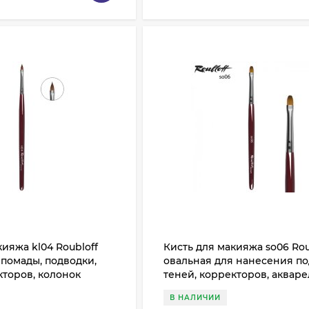
кияжа kl04 Roubloff
Кисть для макияжа so06 Rou
 помады, подводки,
овальная для нанесения по
кторов, колонок
теней, корректоров, акваре
имитация колонка
В НАЛИЧИИ