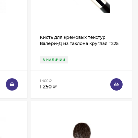
я
Кисть для кремовых текстур
Валери-Д из таклона круглая Т225
В НАЛИЧИИ
1 400
₽
1 250
₽