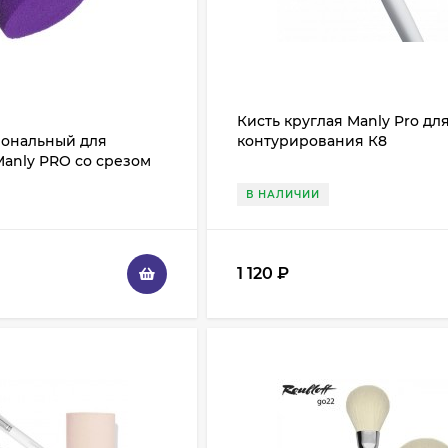
Кисть круглая Manly Pro дл
ональный для
контурирования К8
anly PRO со срезом
В НАЛИЧИИ
1 120
₽