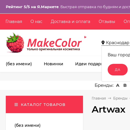
Рейтинг 5/5 на Я.Маркете
. Быстрая отправка по будням и дос
Главная
О нас
Доставка и оплата
Отзывы
Оп
Краснодар
Ваш горо
(без имени)
Новинки
Идеи подарков!
Ма
A
B
Главная
Бренды
КАТАЛОГ ТОВАРОВ
Artwax
(без имени)