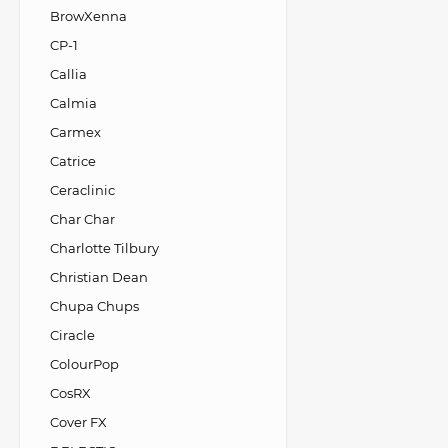
BrowXenna
CP-1
Callia
Calmia
Carmex
Catrice
Ceraclinic
Char Char
Charlotte Tilbury
Christian Dean
Chupa Chups
Ciracle
ColourPop
CosRX
Cover FX