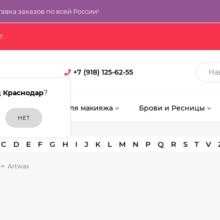
тавка заказов по всей России!
т
+7 (918) 125-62-55
д
Краснодар
?
кияж
Кисти для макияжа
Брови и Ресницы
C
D
E
F
G
H
I
J
K
L
M
N
P
Q
R
S
T
V
Artwax