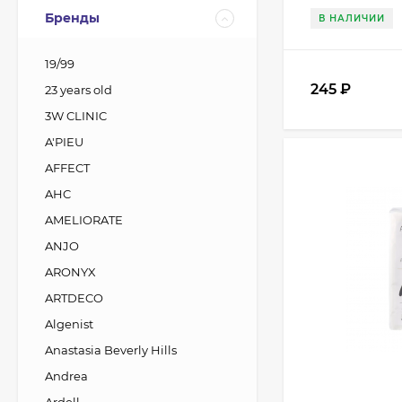
Бренды
В НАЛИЧИИ
19/99
245
₽
23 years old
3W CLINIC
A'PIEU
AFFECT
AHC
AMELIORATE
ANJO
ARONYX
ARTDECO
Algenist
Anastasia Beverly Hills
Andrea