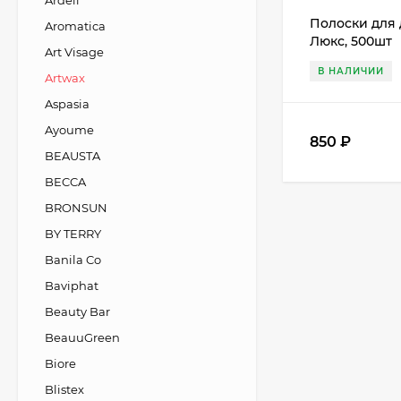
Ardell
Полоски для 
Aromatica
Люкс, 500шт
Art Visage
В НАЛИЧИИ
Artwax
Aspasia
Ayoume
850
₽
BEAUSTA
BECCA
BRONSUN
BY TERRY
Banila Co
Baviphat
Beauty Bar
BeauuGreen
Biore
Blistex