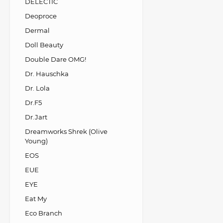
DELECTIC
Deoproce
Dermal
Doll Beauty
Double Dare OMG!
Dr. Hauschka
Dr. Lola
Dr.F5
Dr.Jart
Dreamworks Shrek (Olive
Young)
EOS
EUE
EYE
Eat My
Eco Branch