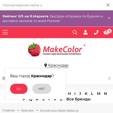
Полная версия сайта
Рейтинг 5/5 на Я.Маркете
. Быстрая отправка по будням и
×
доставка заказов по всей России!
0
Краснодар
Ваш город
Краснодар
?
КАТАЛОГ ТОВАРОВ
A
B
C
D
E
F
G
H
I
J
K
L
M
N
P
Q
R
S
T
V
Z
Главная
Бренды
Косметика Sleek MakeUp