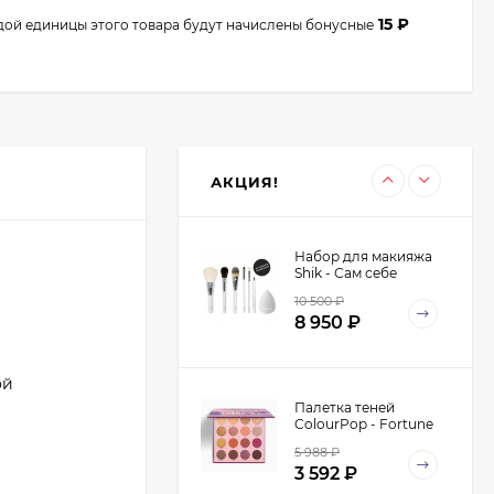
315
₽
15
₽
дой единицы этого товара будут начислены бонусные
Кисть для макияжа
co10 Roubloff
овальная, для
350
₽
нанесения теней,
315
₽
корректоров и
АКЦИЯ!
растушевки,
синтетика
Набор для макияжа
Shik - Сам себе
визажист - Make-Up
10 500
₽
Yourself Kit
8 950
₽
ой
Палетка теней
ColourPop - Fortune
5 988
₽
3 592
₽