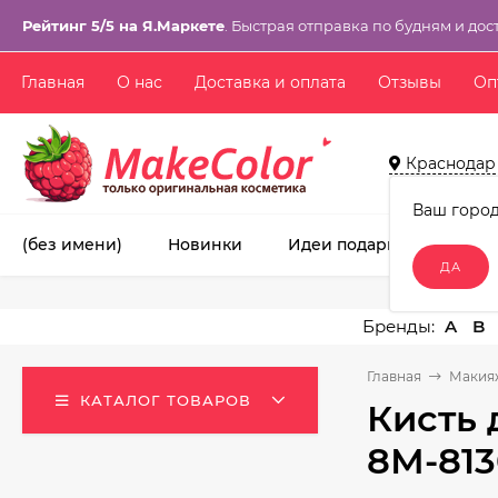
Рейтинг 5/5 на Я.Маркете
. Быстрая отправка по будням и дос
Главная
О нас
Доставка и оплата
Отзывы
Оп
Краснодар
Ваш горо
(без имени)
Новинки
Идеи подарков!
Ма
A
B
Главная
Макия
КАТАЛОГ ТОВАРОВ
Кисть 
8М-81