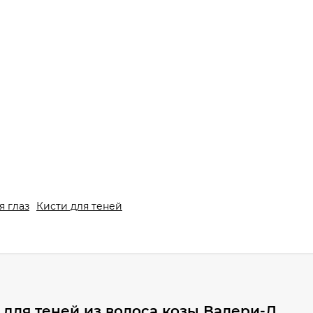
я глаз
Кисти для теней
 для теней из волоса козы Валери-Д