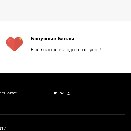
Peel, 30 мл
Кисть для макияжа
Shik 01 таклон,
имитация белки
3 325
₽
2 950
₽
Бонусные баллы
Еще больше выгоды от покупок!
Палетка теней
ColourPop - Off
Melrose
3 228
₽
1 936
₽
соц.сетях
Палетка теней
ColourPop - Lush Life
3 108
₽
1 864
₽
НИИ