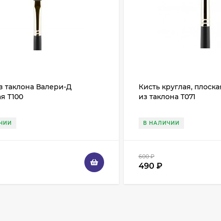
з таклона Валери-Д
Кисть круглая, плоск
я Т100
из таклона Т071
ЧИИ
В НАЛИЧИИ
600
₽
490
₽