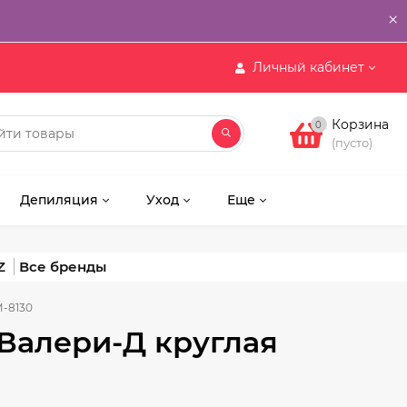
×
Личный кабинет
Корзина
0
(пусто)
Депиляция
Уход
Еще
Z
М-8130
 Валери-Д круглая