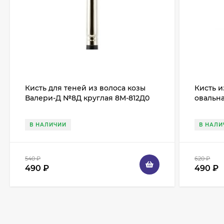
Кисть для теней из волоса козы
Кисть и
Валери-Д №8Д круглая 8М-812Д0
овальна
В НАЛИЧИИ
В НАЛИ
540
₽
620
₽
490
₽
490
₽