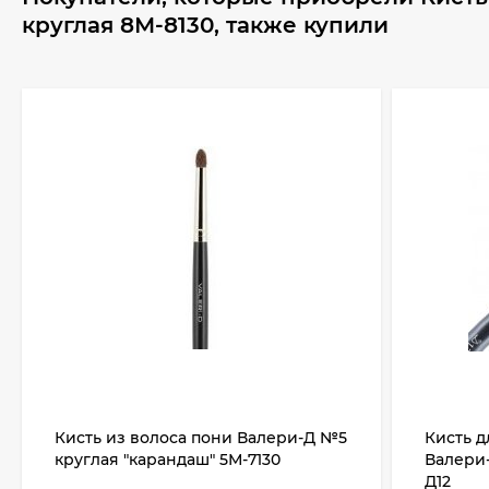
круглая 8М-8130, также купили
Кисть из волоса пони Валери-Д №5
Кисть д
круглая "карандаш" 5М-7130
Валери-
Д12