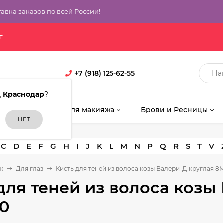
тавка заказов по всей России!
т
+7 (918) 125-62-55
д
Краснодар
?
кияж
Кисти для макияжа
Брови и Ресницы
C
D
E
F
G
H
I
J
K
L
M
N
P
Q
R
S
T
V
ж
Для глаз
Кисть для теней из волоса козы Валери-Д круглая 8
для теней из волоса козы
30