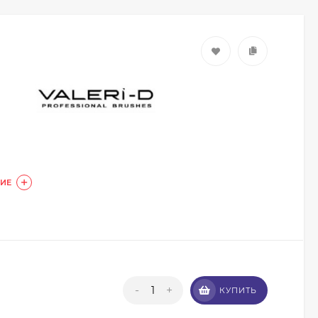
ИЕ
Кисть из волоса пони
Валери-Д №8 со
скосом 8М-7240
350
₽
315
₽
-
+
Кисть из волоса
КУПИТЬ
енота Валери-Д №3К
веерная 3М-932К0
350
₽