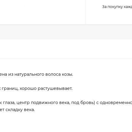
За покупку каж
ена из натурального волоса козы.
х границ, хорошо растушевывает.
к глаза, центр подвижного века, под бровь) с одновременн
т складку века.