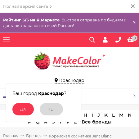
Полная версия сайта
Рейтинг 5/5 на Я.Маркете
. Быстрая отправка по будням и
×
доставка заказов по всей России!
0
Краснодар
Ваш город
Краснодар
?
КАТАЛОГ ТОВАРОВ
A
B
C
D
E
F
G
H
I
J
K
L
M
N
P
Q
R
S
T
V
Z
Главная
Бренды
Корейская косметика Jant Blanc