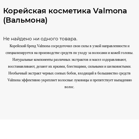
Корейская косметика Valmona
(Вальмона)
Не найдено ни одного товара.
Корейский бренд Valmona сосредоточил свои силы в узкой направленности и
специализируется на производстве средств по уходу за волосами и кожей головы.
Натуральные компоненты различных экстрактов и масел оздоравливают,
восстанавливают, делают их яркими, блестящими, сильными и шелковистыми.
Необычный экстракт черных соевых бобов, входящий в большинство средств
Valmona эффективно укрепляет волосные луковицы и препятствует выпадению
волос.