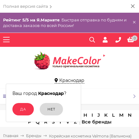
Полная версия сайта
Рейтинг 5/5 на Я.Маркете
. Быстрая отправка по будням и
×
доставка заказов по всей России!
0
Краснодар
Ваш город
Краснодар
?
КАТАЛОГ ТОВАРОВ
A
B
C
D
E
F
G
H
I
J
K
L
M
N
P
Q
R
S
T
V
Z
Главная
Бренды
Корейская косметика Valmona (Вальмона)