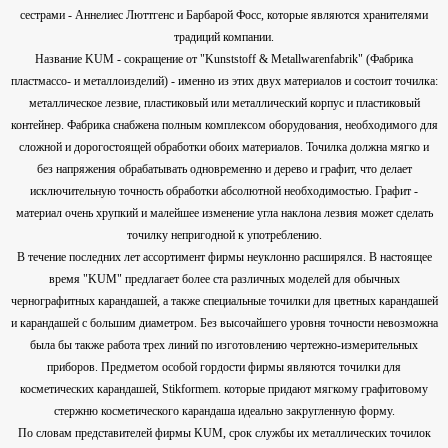
сестрами - Аннелиес Люттгенс и Барбарой Фосс, которые являются хранителями
традиций компании.
Название KUM - сокращение от "Kunststoff & Metallwarenfabrik" (Фабрика
пластмассо- и металлоизделий) - именно из этих двух материалов и состоит точилка:
металлическое лезвие, пластиковый или металлический корпус и пластиковый
контейнер. Фабрика снабжена полным комплексом оборудования, необходимого для
сложной и дорогостоящей обработки обоих материалов. Точилка должна мягко и
без напряжения обрабатывать одновременно и дерево и графит, что делает
исключительную точность обработки абсолютной необходимостью. Графит -
материал очень хрупкий и малейшее изменение угла наклона лезвия может сделать
точилку непригодной к употреблению.
В течение последних лет ассортимент фирмы неуклонно расширялся. В настоящее
время "KUM" предлагает более ста различных моделей для обычных
чернографитных карандашей, а также специальные точилки для цветных карандашей
и карандашей с большим диаметром. Без высочайшего уровня точности невозможна
была бы также работа трех линий по изготовлению чертежно-измерительных
приборов. Предметом особой гордости фирмы являются точилки для
косметических карандашей, Stikformem. которые придают мягкому графитовому
стержню косметического карандаша идеально закругленную форму.
По словам представителей фирмы KUM, срок службы их металлических точилок