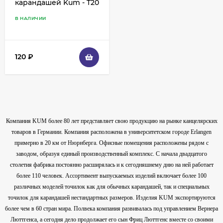
карандашей Kum - T20
В НАЛИЧИИ
120
₽
Компания KUM более 80 лет представляет свою продукцию на рынке канцелярских
товаров в Германии. Компания расположена в университетском городе Erlangen
примерно в 20 км от Нюрнберга. Офисные помещения расположены рядом с
заводом, образуя единый производственный комплекс. С начала двадцатого
столетия фабрика постоянно расширялась и к сегодняшнему дню на ней работает
более 110 человек. Ассортимент выпускаемых изделий включает более 100
различных моделей точилок как для обычных карандашей, так и специальных
точилок для карандашей нестандартных размеров. Изделия KUM экспортируются
более чем в 60 стран мира. Полвека компания развивалась под управлением Вернера
Люттгенса, а сегодня дело продолжает его сын Фриц Люттгенс вместе со своими