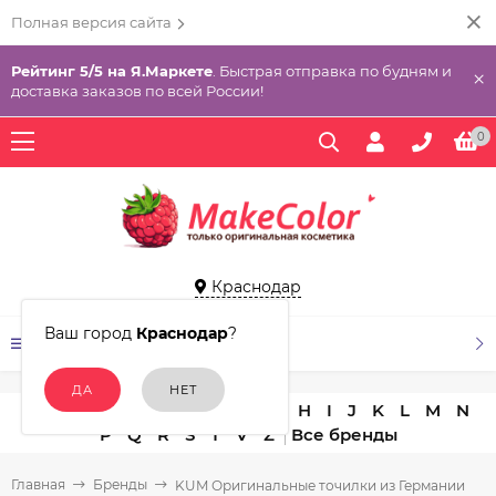
Полная версия сайта
Рейтинг 5/5 на Я.Маркете
. Быстрая отправка по будням и
×
доставка заказов по всей России!
0
Краснодар
Ваш город
Краснодар
?
КАТАЛОГ ТОВАРОВ
A
B
C
D
E
F
G
H
I
J
K
L
M
N
P
Q
R
S
T
V
Z
Главная
Бренды
KUM Оригинальные точилки из Германии