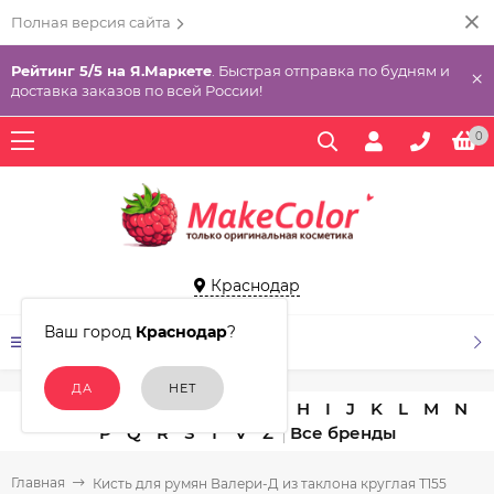
Полная версия сайта
Рейтинг 5/5 на Я.Маркете
. Быстрая отправка по будням и
×
доставка заказов по всей России!
0
Краснодар
Ваш город
Краснодар
?
КАТАЛОГ ТОВАРОВ
A
B
C
D
E
F
G
H
I
J
K
L
M
N
P
Q
R
S
T
V
Z
Главная
Кисть для румян Валери-Д из таклона круглая Т155