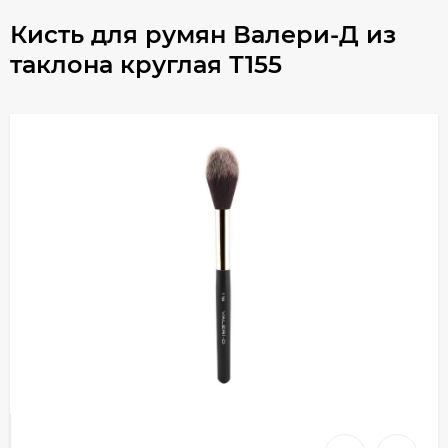
Кисть для румян Валери-Д из
таклона круглая Т155