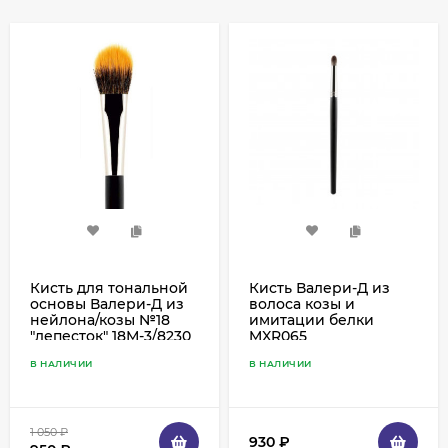
Кисть для тональной
Кисть Валери-Д из
основы Валери-Д из
волоса козы и
нейлона/козы №18
имитации белки
"лепесток" 18М-3/8230
MXR065
В НАЛИЧИИ
В НАЛИЧИИ
1 050
₽
930
₽