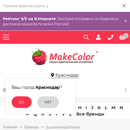
Полная версия сайта
Рейтинг 5/5 на Я.Маркете
. Быстрая отправка по будням и
×
доставка заказов по всей России!
0
Краснодар
Ваш город
Краснодар
?
КАТАЛОГ ТОВАРОВ
A
B
C
D
E
F
G
H
I
J
K
L
M
N
P
Q
R
S
T
V
Z
Главная
Бренды
Susanne Kaufmann