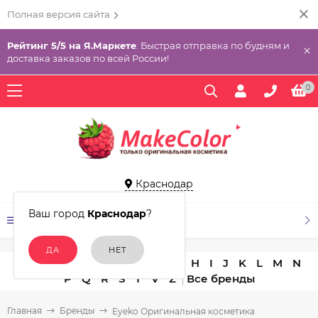
Полная версия сайта
Рейтинг 5/5 на Я.Маркете
. Быстрая отправка по будням и
×
доставка заказов по всей России!
0
Краснодар
Ваш город
Краснодар
?
КАТАЛОГ ТОВАРОВ
A
B
C
D
E
F
G
H
I
J
K
L
M
N
P
Q
R
S
T
V
Z
Главная
Бренды
Eyeko Оригинальная косметика