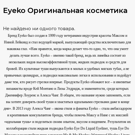
Eyeko Оригинальная косметика
Не найдено ни одного товара.
Бренд Eyeko был создан в 1999 году ветеранами индустрии красоты Максом и
Ниной Лейкинд и стал ведущей маркой, выпускающий средства исключительно для
макияжа глаз. «Нам нравится, когда марка делает что-то одно, то, что она умеет
делать лучше всего. Eyeko – именно такой бренд, ведь их линейка состоит из
нескольких видов высокоэффективной туши, жидких подводок и средств для
бровей. Их культовые туши выпускаются в милых и удобных мягких тубах, а не
привычных цилиндрах, а подводки максимально легки в использовании и подойдут
даже тем, кто рисует стрелки впервые. Продукты Eyeko обожают все – и именитые
визажисты вроде Кей Монтано и Лизы Элдридж, и знаменитости, среди которых
Дженнифер Лоуренс и Алекса Чанг. В общем, это название нужно запомнить, если
вы хотите доверять своей туши и хвастаться идеальными стрелками даже в конце
дня». В 2013 году Алекса Чанг – икона стиля и фанатка Eyeko – стала амбассадором
и креативным консультантом бренда, чтобы помочь Максу и Нине с их миссией
«идеальная тушь» и поделиться своим опытом, вкусом и видением. Результатом их
коллаборации стали жидкая подводка Eyeko Eye Do Liquid Eyeliner, тушь Eye Do
Mascara и водостойкие тени-карандаш Me & My Shadow Waterproof Shadow Liners.