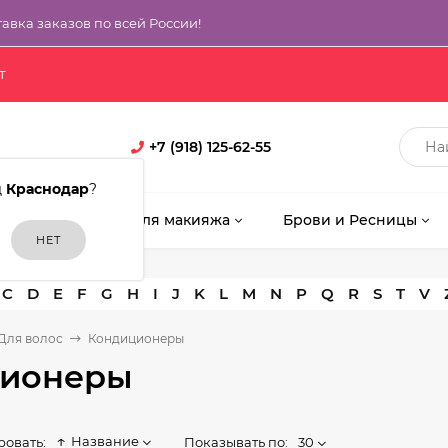
тавка заказов по всей России!
т
+7 (918) 125-62-55
д
Краснодар
?
кияж
Кисти для макияжа
Брови и Ресницы
C
D
E
F
G
H
I
J
K
L
M
N
P
Q
R
S
T
V
Для волос
Кондиционеры
ционеры
Название
Показывать по:
30
ровать: