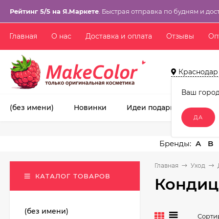
Рейтинг 5/5 на Я.Маркете
. Быстрая отправка по будням и дос
Главная
О нас
Доставка и оплата
Отзывы
Оп
Краснодар
Ваш горо
(без имени)
Новинки
Идеи подарков!
Ма
A
B
Главная
Уход
КАТАЛОГ ТОВАРОВ
Конди
(без имени)
Сорти