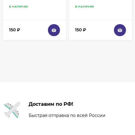
термостойкая - Синяя
термостойкая -
В НАЛИЧИИ
В НАЛИЧИИ
Фиолетовая
150
₽
150
₽
Доставим по РФ!
Быстрая отправка по всей России