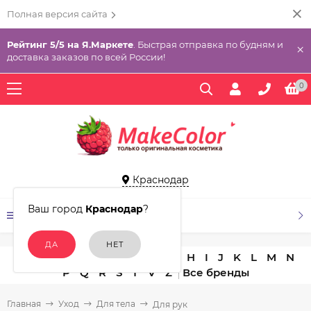
Полная версия сайта
Рейтинг 5/5 на Я.Маркете
. Быстрая отправка по будням и
×
доставка заказов по всей России!
0
Краснодар
Ваш город
Краснодар
?
КАТАЛОГ ТОВАРОВ
A
B
C
D
E
F
G
H
I
J
K
L
M
N
P
Q
R
S
T
V
Z
Главная
Уход
Для тела
Для рук