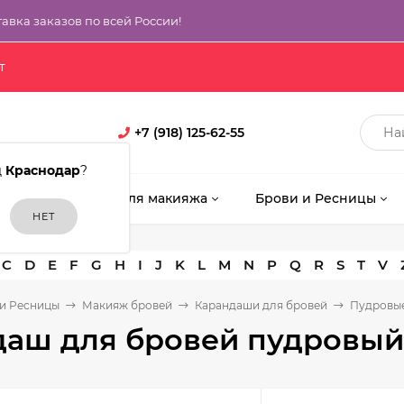
тавка заказов по всей России!
т
+7 (918) 125-62-55
д
Краснодар
?
кияж
Кисти для макияжа
Брови и Ресницы
C
D
E
F
G
H
I
J
K
L
M
N
P
Q
R
S
T
V
и Ресницы
Макияж бровей
Карандаши для бровей
Пудровы
аш для бровей пудровый 