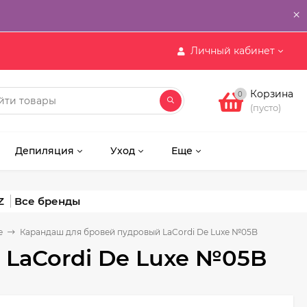
×
Личный кабинет
Корзина
0
(пусто)
Депиляция
Уход
Еще
Z
е
Карандаш для бровей пудровый LaCordi De Luxe №05B
LaCordi De Luxe №05B