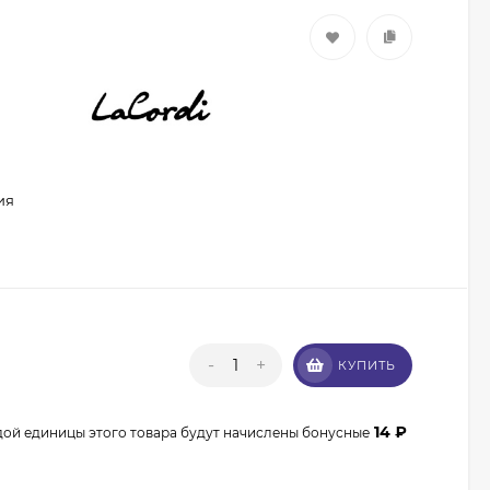
ия
Кисть из волоса пони
Валери-Д №8 со
скосом 8М-7240
350
₽
315
₽
-
+
КУПИТЬ
Кисть из волоса
енота Валери-Д №3К
14
₽
веерная 3М-932К0
дой единицы этого товара будут начислены бонусные
350
₽
315
₽