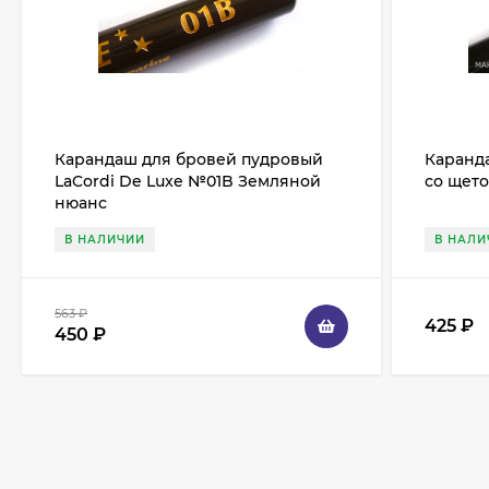
Карандаш для бровей пудровый
Каранда
LaCordi De Luxe №01B Земляной
со щет
нюанс
В НАЛИЧИИ
В НАЛИ
563
₽
425
₽
450
₽