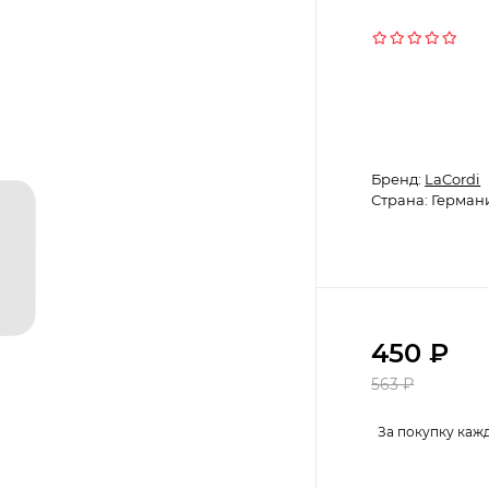
Бренд:
LaCordi
Страна: Герман
450
₽
563
₽
За покупку каж