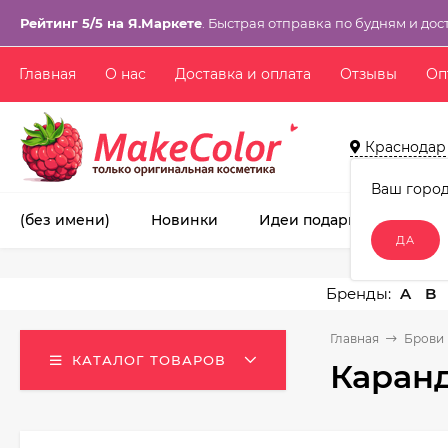
Рейтинг 5/5 на Я.Маркете
. Быстрая отправка по будням и дос
Главная
О нас
Доставка и оплата
Отзывы
Оп
Краснодар
Ваш горо
(без имени)
Новинки
Идеи подарков!
Ма
A
B
Главная
Брови 
КАТАЛОГ ТОВАРОВ
Каранд