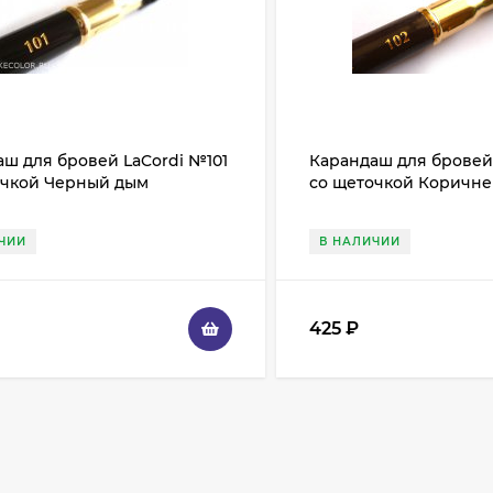
ш для бровей LaCordi №101
Карандаш для бровей
очкой Черный дым
со щеточкой Коричн
ЧИИ
В НАЛИЧИИ
425
₽