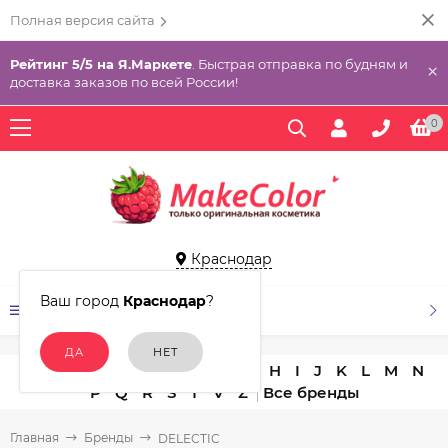
Полная версия сайта
Рейтинг 5/5 на Я.Маркете
. Быстрая отправка по будням и
×
доставка заказов по всей России!
0
Краснодар
Ваш город
Краснодар
?
КАТАЛОГ ТОВАРОВ
A
B
C
D
E
F
G
H
I
J
K
L
M
N
P
Q
R
S
T
V
Z
Главная
Бренды
DELECTIC