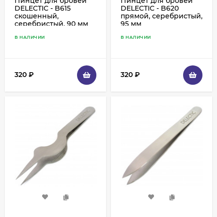
Пинцет для бровей
Пинцет для бровей
DELECTIC - B615
DELECTIC - B620
скошенный,
прямой, серебристый,
серебристый, 90 мм
95 мм
В НАЛИЧИИ
В НАЛИЧИИ
320
₽
320
₽