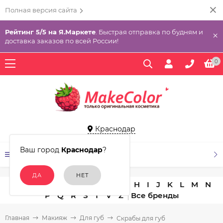
Полная версия сайта
Рейтинг 5/5 на Я.Маркете
. Быстрая отправка по будням и
×
доставка заказов по всей России!
0
Краснодар
Ваш город
Краснодар
?
КАТАЛОГ ТОВАРОВ
A
B
C
D
E
F
G
H
I
J
K
L
M
N
P
Q
R
S
T
V
Z
Главная
Макияж
Для губ
Скрабы для губ