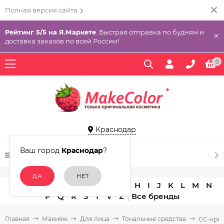
Полная версия сайта
Рейтинг 5/5 на Я.Маркете
. Быстрая отправка по будням и
×
доставка заказов по всей России!
0
Краснодар
Ваш город
Краснодар
?
КАТАЛОГ ТОВАРОВ
A
B
C
D
E
F
G
H
I
J
K
L
M
N
P
Q
R
S
T
V
Z
Главная
Макияж
Для лица
Тональные средства
CC-кре