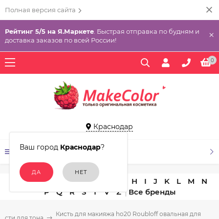
Полная версия сайта
Рейтинг 5/5 на Я.Маркете
. Быстрая отправка по будням и
×
доставка заказов по всей России!
0
Краснодар
Ваш город
Краснодар
?
КАТАЛОГ ТОВАРОВ
A
B
C
D
E
F
G
H
I
J
K
L
M
N
P
Q
R
S
T
V
Z
Кисть для макияжа ho20 Roubloff овальная для
Кисти для тона