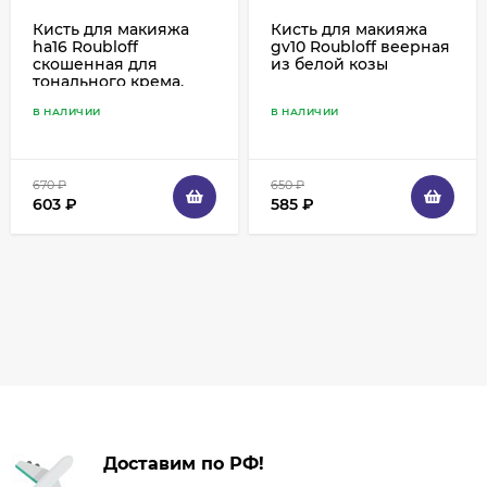
Кисть для макияжа
Кисть для макияжа
ha16 Roubloff
gv10 Roubloff веерная
скошенная для
из белой козы
тонального крема,
мягкая синтетика
В НАЛИЧИИ
В НАЛИЧИИ
670
₽
650
₽
603
₽
585
₽
Доставим по РФ!