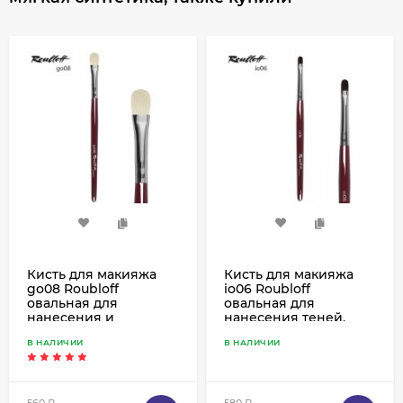
Кисть для макияжа
Кисть для макияжа
go08 Roubloff
io06 Roubloff
овальная для
овальная для
нанесения и
нанесения теней,
растушевки теней,
соболь
В НАЛИЧИИ
В НАЛИЧИИ
коза белая