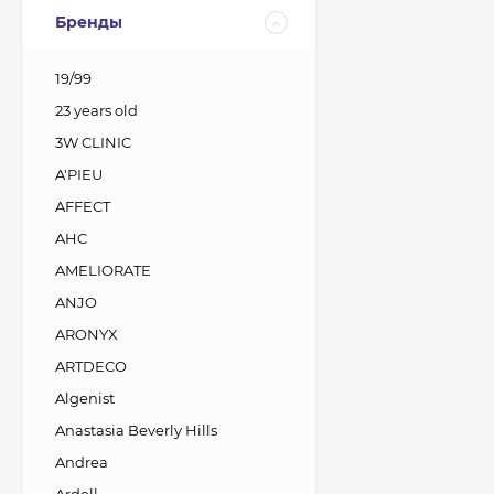
Бренды
19/99
23 years old
3W CLINIC
A'PIEU
AFFECT
AHC
AMELIORATE
ANJO
ARONYX
ARTDECO
Algenist
Anastasia Beverly Hills
Andrea