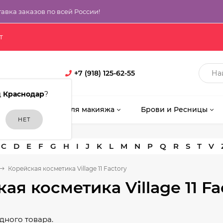
тавка заказов по всей России!
т
+7 (918) 125-62-55
д
Краснодар
?
кияж
Кисти для макияжа
Брови и Ресницы
C
D
E
F
G
H
I
J
K
L
M
N
P
Q
R
S
T
V
Корейская косметика Village 11 Factory
ая косметика Village 11 Fa
дного товара.