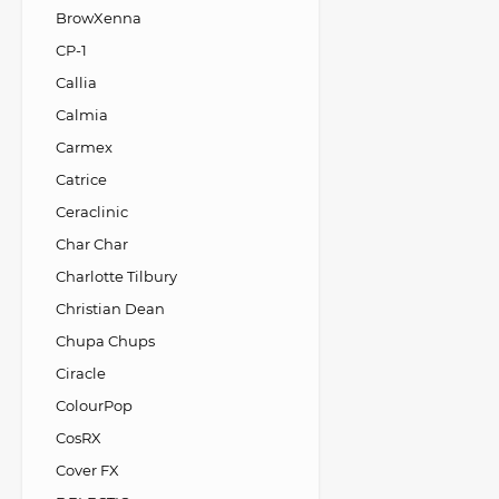
BrowXenna
CP-1
Callia
Calmia
Carmex
Catrice
Ceraclinic
Char Char
Charlotte Tilbury
Christian Dean
Chupa Chups
Ciracle
ColourPop
CosRX
Cover FX