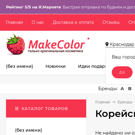
Рейтинг 5/5 на Я.Маркете
. Быстрая отправка по будням и дос
Главная
О нас
Доставка и оплата
Отзывы
Оп
Краснодар
Ваш горо
(без имени)
Новинки
Идеи подарков!
Ма
A
B
Главная
Бренды
КАТАЛОГ ТОВАРОВ
Корейск
(без имени)
Не найдено ни о