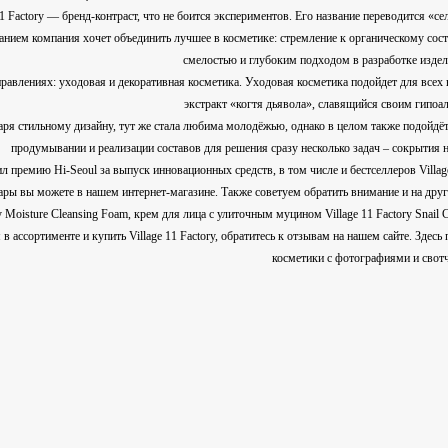
11 Factory — бренд-контраст, что не боится экспериментов. Его название переводится 
ием компания хочет объединить лучшее в косметике: стремление к органическому сост
смелостью и глубоким подходом в разработке издели
правлениях: уходовая и декоративная косметика. Уходовая косметика подойдет для всех 
экстракт «когтя дьявола», славящийся своим гипо
аря стильному дизайну, тут же стала любима молодёжью, однако в целом также подойдёт 
продумывании и реализации составов для решения сразу несколько задач – сокрытия н
чил премию Hi-Seoul за выпуск инновационных средств, в том числе и бестселлеров Village
вары вы можете в нашем интернет-магазине. Также советуем обратить внимание и на дру
ry Moisture Cleansing Foam, крем для лица с улиточным муцином Village 11 Factory Snail
в ассортименте и купить Village 11 Factory, обратитесь к отзывам на нашем сайте. Зде
косметики с фотографиями и свот