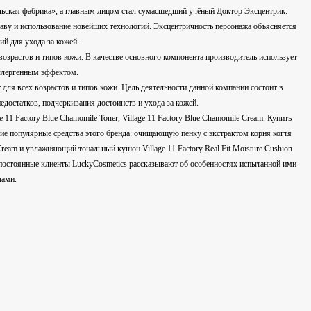
«сельская фабрика», а главным лицом стал сумасшедший учёный Доктор Эксцентрик.
аву и использование новейших технологий. Эксцентричность персонажа объясняется
й для ухода за кожей.
возрастов и типов кожи. В качестве основного компонента производитель использует
аллергенным эффектом.
для всех возрастов и типов кожи. Цель деятельности данной компании состоит в
едостатков, подчеркивания достоинств и ухода за кожей.
 11 Factory Blue Chamomile Toner, Village 11 Factory Blue Chamomile Cream. Купить
гие популярные средства этого бренда: очищающую пенку с экстрактом корня когтя
 Cream и увлажняющий тональный кушон Village 11 Factory Real Fit Moisture Cushion.
сь постоянные клиенты LuckyCosmetics рассказывают об особенностях испытанной ими
чами.