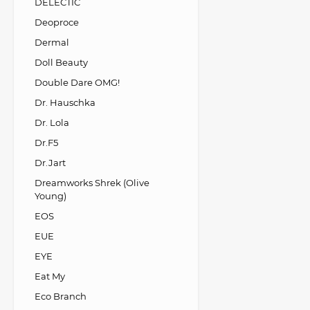
DELECTIC
Deoproce
Dermal
Doll Beauty
Double Dare OMG!
Dr. Hauschka
Dr. Lola
Dr.F5
Dr.Jart
Dreamworks Shrek (Olive
Young)
EOS
EUE
EYE
Eat My
Eco Branch