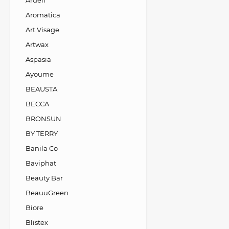
Ardell
Aromatica
Art Visage
Artwax
Aspasia
Ayoume
BEAUSTA
BECCA
BRONSUN
BY TERRY
Banila Co
Baviphat
Beauty Bar
BeauuGreen
Biore
Blistex