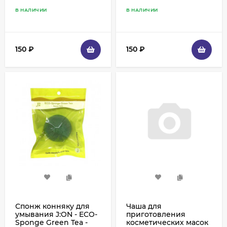
В НАЛИЧИИ
В НАЛИЧИИ
150
₽
150
₽
Спонж конняку для
Чаша для
умывания J:ON - ECO-
приготовления
Sponge Green Tea -
косметических масок