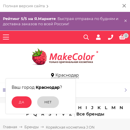
Полная версия сайта
Рейтинг 5/5 на Я.Маркете
. Быстрая отправка по будням и
×
доставка заказов по всей России!
0
Краснодар
Ваш город
Краснодар
?
КАТАЛОГ ТОВАРОВ
A
B
C
D
E
F
G
H
I
J
K
L
M
N
P
Q
R
S
T
V
Z
Главная
Бренды
Корейская косметика J:ON