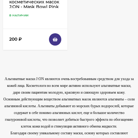
косметических масок
J:ON - Mask Bowl Pink
- Розовая
В НАЛИЧИИ
200
₽
Альгинатные маски J:ON являются очень востребованным средством для ухода за
кожей лица. Косметологи во всем мире активно используют альгинатные маски,
даря своим пациентам молодую, красивую и сияющую здоровьем кожу.
Основным действующим веществом альгинатных масок являются альгинаты – соли
альгиновой кислоты. Альгинаты добывают из морских бурых водорослей, которые
содержат в себе помимо альгиновых кислот, еще и большое количество
гиалуроновой кислоты, что позволяет добиться быстрого эффекта по обогащению
клеток кожи водой и стимуляции активного обмена жидкости.
Благодаря своему уникальному составу маски, основу которых составляют