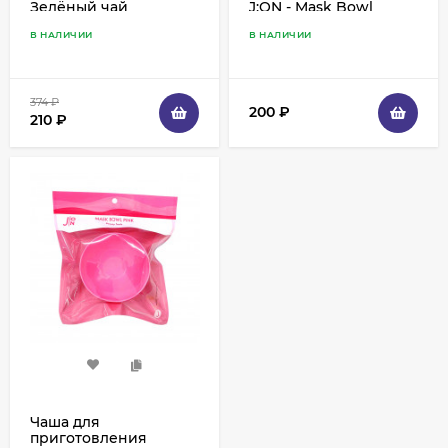
Зелёный чай
J:ON - Mask Bowl
Green- Зеленая
В НАЛИЧИИ
В НАЛИЧИИ
374
₽
200
₽
210
₽
Чаша для
приготовления