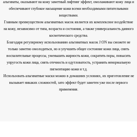
альгинаты, оказывают на кожу заметный лифтинг эффект, омолаживают кожу лица и
обеспечивают глубокое насыщение кожи всеми необходимыми питательными
веществами.
Главным преимуществом альгинатных масок является их комплексное воздействие
на кожу, независимо от типа, возраста и состояния, а также универсальность данного
косметического средства.
Благодаря регулярному использованию альгинатных масок J:ON вы сможете не
только заметно омолодиться, но и улучшить общее состояние кожи лица, снять
воспалительные процессы, уменьшить жирность кожи, сократить поры, повысить
упругость кожи лица, снять отечность и одутловатость, устранить ненормальную
пигментацию кожи и т.д.
Использовать альгинатные маски можно в домашних условиях, их приготовление не
вызывает никаких сложностей, зато эффект будет заметен уже после первого
применения.