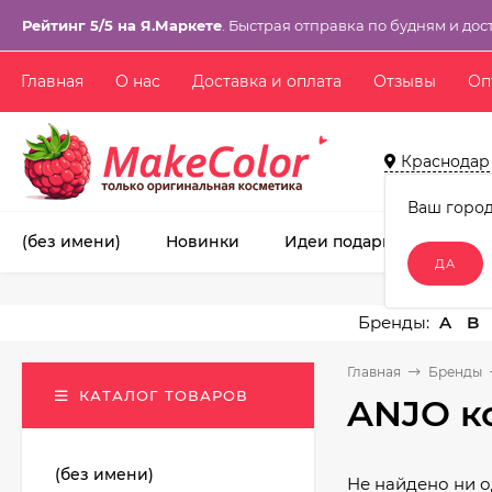
Рейтинг 5/5 на Я.Маркете
. Быстрая отправка по будням и дос
Главная
О нас
Доставка и оплата
Отзывы
Оп
Краснодар
Ваш горо
(без имени)
Новинки
Идеи подарков!
Ма
A
B
Главная
Бренды
КАТАЛОГ ТОВАРОВ
ANJO к
(без имени)
Не найдено ни о