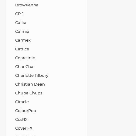
BrowXenna
CP-1
Callia
Calmia
Carmex
Catrice
Ceraclinic
Char Char
Charlotte Tilbury
Christian Dean
Chupa Chups
Ciracle
ColourPop
CosRX
Cover FX