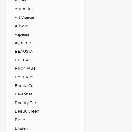
Ardell
Aromatica
Art Visage
Artwax
Aspasia
Ayoume
BEAUSTA
BECCA
BRONSUN
BY TERRY
Banila Co
Baviphat
Beauty Bar
BeauuGreen
Biore
Blistex