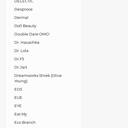
DELECTIC
Deoproce
Dermal
Doll Beauty
Double Dare OMG!
Dr. Hauschka
Dr. Lola
Dr.F5
Dr.Jart
Dreamworks Shrek (Olive
Young)
EOS
EUE
EYE
Eat My
Eco Branch