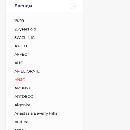
Бренды
19/99
23 years old
3W CLINIC
A'PIEU
AFFECT
AHC
AMELIORATE
ANJO
ARONYX
ARTDECO
Algenist
Anastasia Beverly Hills
Andrea