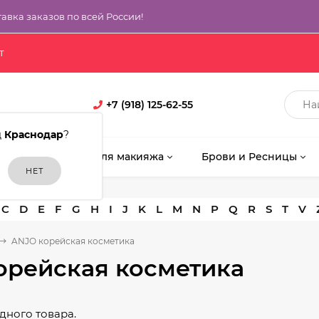
тавка заказов по всей России!
т
+7 (918) 125-62-55
д
Краснодар
?
кияж
Кисти для макияжа
Брови и Ресницы
C
D
E
F
G
H
I
J
K
L
M
N
P
Q
R
S
T
V
ANJO корейская косметика
орейская косметика
дного товара.