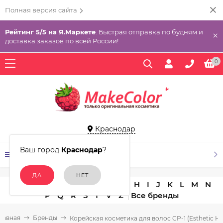
Полная версия сайта
Рейтинг 5/5 на Я.Маркете
. Быстрая отправка по будням и
×
доставка заказов по всей России!
0
Краснодар
Ваш город
Краснодар
?
КАТАЛОГ ТОВАРОВ
A
B
C
D
E
F
G
H
I
J
K
L
M
N
P
Q
R
S
T
V
Z
лавная
Бренды
Корейская косметика для волос CP-1 (Esthetic H