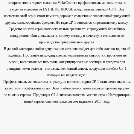
ассортименте интернет-магазина MakeColor.ru профессиональная косметика по
уходу за волосами от ESTHETIC HOUSE представлена линейкой СР-1. Вся
косметика этой серии стоит намного дороже в сравнении с аналогичной продукцией
других южнокорейских брендов. Но ведь CP-1 относится к премиальному классу.
Средства из этой серии попросту нельзя сравнивать с продукцией ближайших
конкурентов. Они уникальны по своему составу и качеству, а технология их
производства принципиально другая.
В данной категории любая девушка или женщина найдет для себя именно то, что ей
подойдет. Протеиновые кондиционеры, несмываемые сыворотки, протеиновые
маски, всевозможные шампуни, концентрированные эссенции и средства для
очищения кожи головы - это далеко не полный список продукции линейки СР-1,
которую вы найдете здесь.
Профессиональная косметика по уходу за волосами серии СР-1 отличается высоким
качеством и эффективностью. Этим и объясняется такой высокий уровень продаж
во многих странах. Продукция СР-1 знакома жителям многих стран. На территории
нашей страны она появилась совсем недавно в 2017 году.