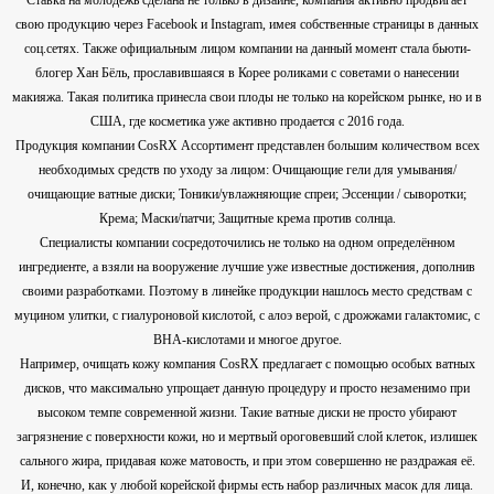
свою продукцию через Facebook и Instagram, имея собственные страницы в данных
соц.сетях. Также официальным лицом компании на данный момент стала бьюти-
блогер Хан Бёль, прославившаяся в Корее роликами с советами о нанесении
макияжа. Такая политика принесла свои плоды не только на корейском рынке, но и в
США, где косметика уже активно продается с 2016 года.
Продукция компании CosRX Ассортимент представлен большим количеством всех
необходимых средств по уходу за лицом: Очищающие гели для умывания/
очищающие ватные диски; Тоники/увлажняющие спреи; Эссенции / сыворотки;
Крема; Маски/патчи; Защитные крема против солнца.
Специалисты компании сосредоточились не только на одном определённом
ингредиенте, а взяли на вооружение лучшие уже известные достижения, дополнив
своими разработками. Поэтому в линейке продукции нашлось место средствам с
муцином улитки, с гиалуроновой кислотой, с алоэ верой, с дрожжами галактомис, с
BHA-кислотами и многое другое.
Например, очищать кожу компания CosRX предлагает с помощью особых ватных
дисков, что максимально упрощает данную процедуру и просто незаменимо при
высоком темпе современной жизни. Такие ватные диски не просто убирают
загрязнение с поверхности кожи, но и мертвый ороговевший слой клеток, излишек
сального жира, придавая коже матовость, и при этом совершенно не раздражая её.
И, конечно, как у любой корейской фирмы есть набор различных масок для лица.