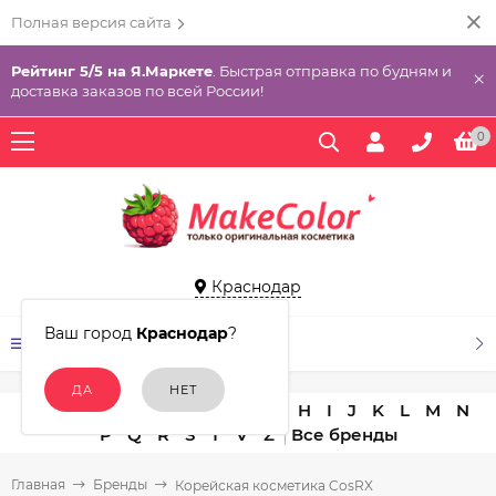
Полная версия сайта
Рейтинг 5/5 на Я.Маркете
. Быстрая отправка по будням и
×
доставка заказов по всей России!
0
Краснодар
Ваш город
Краснодар
?
КАТАЛОГ ТОВАРОВ
A
B
C
D
E
F
G
H
I
J
K
L
M
N
P
Q
R
S
T
V
Z
Главная
Бренды
Корейская косметика CosRX