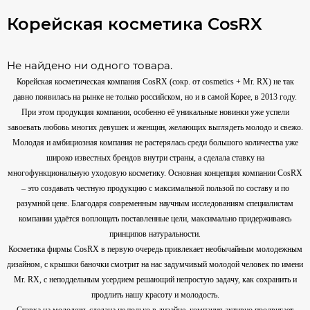
Корейская косметика CosRX
Не найдено ни одного товара.
Корейская косметическая компания CosRX (сокр. от cosmetics + Mr. RX) не так
давно появилась на рынке не только российском, но и в самой Корее, в 2013 году.
При этом продукция компании, особенно её уникальные новинки уже успели
завоевать любовь многих девушек и женщин, желающих выглядеть молодо и свежо.
Молодая и амбициозная компания не растерялась среди большого количества уже
широко известных брендов внутри страны, а сделала ставку на
многофункциональную уходовую косметику. Основная концепция компании CosRX
– это создавать честную продукцию с максимальной пользой по составу и по
разумной цене. Благодаря современным научным исследованиям специалистам
компании удаётся воплощать поставленные цели, максимально придерживаясь
принципов натуральности.
Косметика фирмы CosRX в первую очередь привлекает необычайным молодежным
дизайном, с крышки баночки смотрит на нас задумчивый молодой человек по имени
Mr. RX, с неподдельным усердием решающий непростую задачу, как сохранить и
продлить нашу красоту и молодость.
Ставка на молодежь сделана не только в дизайне, компания активно продвигает