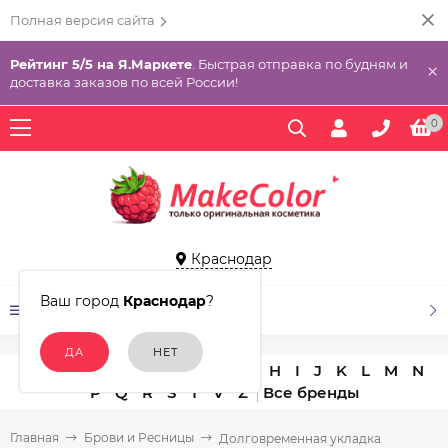
Полная версия сайта
Рейтинг 5/5 на Я.Маркете
. Быстрая отправка по будням и
×
доставка заказов по всей России!
0
Краснодар
Ваш город
Краснодар
?
КАТАЛОГ ТОВАРОВ
A
B
C
D
E
F
G
H
I
J
K
L
M
N
P
Q
R
S
T
V
Z
Главная
Брови и Ресницы
Долговременная укладка