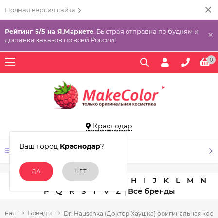
Полная версия сайта
Рейтинг 5/5 на Я.Маркете
. Быстрая отправка по будням и
×
доставка заказов по всей России!
0
Краснодар
Ваш город
Краснодар
?
КАТАЛОГ ТОВАРОВ
A
B
C
D
E
F
G
H
I
J
K
L
M
N
P
Q
R
S
T
V
Z
авная
Бренды
Dr. Hauschka (Доктор Хаушка) оригинальная косм