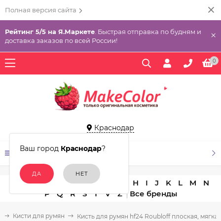
Полная версия сайта
Рейтинг 5/5 на Я.Маркете
. Быстрая отправка по будням и
×
доставка заказов по всей России!
0
Краснодар
Ваш город
Краснодар
?
КАТАЛОГ ТОВАРОВ
A
B
C
D
E
F
G
H
I
J
K
L
M
N
P
Q
R
S
T
V
Z
а
Кисти для румян
Кисть для румян hf24 Roubloff плоская, мягка