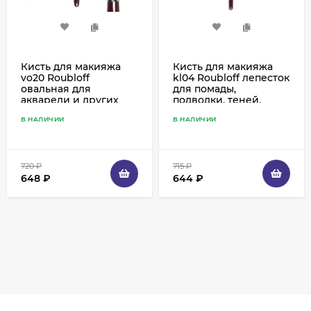
Кисть для макияжа
Кисть для макияжа
vo20 Roubloff
kl04 Roubloff лепесток
овальная для
для помады,
акварели и других
подводки, теней,
жирных текстур,
корректоров, колонок
В НАЛИЧИИ
В НАЛИЧИИ
пестрая синтетика
720
₽
715
₽
648
₽
644
₽