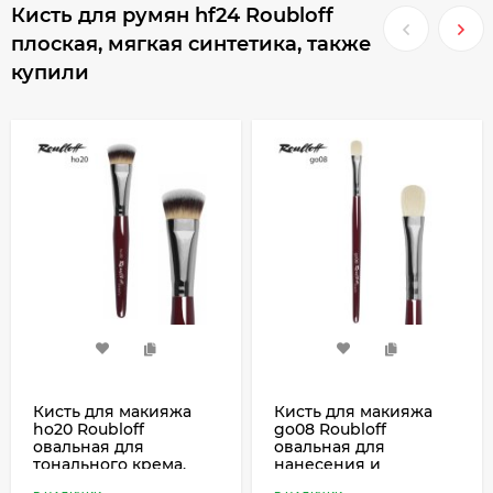
Кисть для румян hf24 Roubloff
плоская, мягкая синтетика, также
купили
Кисть для макияжа
Кисть для макияжа
ho20 Roubloff
go08 Roubloff
овальная для
овальная для
тонального крема,
нанесения и
мягкая синтетика
растушевки теней,