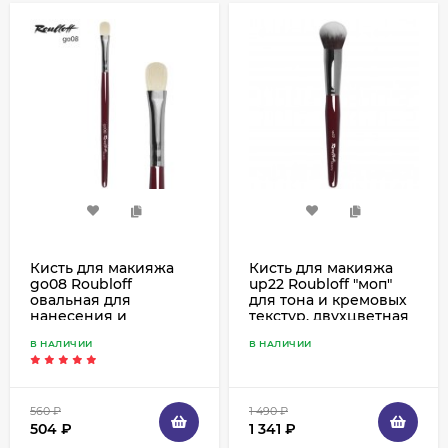
Кисть для макияжа
Кисть для макияжа
go08 Roubloff
up22 Roubloff "моп"
овальная для
для тона и кремовых
нанесения и
текстур, двухцветная
растушевки теней,
синтетика
В НАЛИЧИИ
В НАЛИЧИИ
коза белая
560
₽
1 490
₽
504
₽
1 341
₽