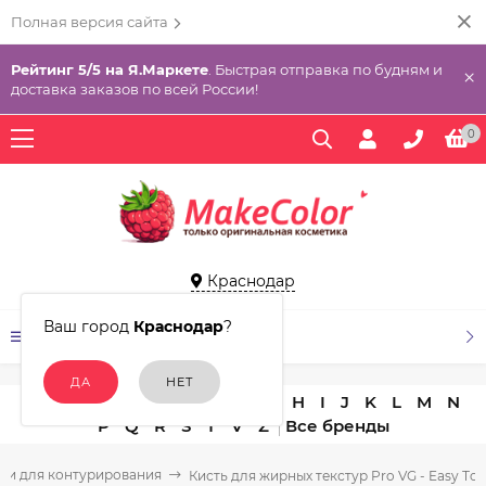
Полная версия сайта
Рейтинг 5/5 на Я.Маркете
. Быстрая отправка по будням и
×
доставка заказов по всей России!
0
Краснодар
Ваш город
Краснодар
?
КАТАЛОГ ТОВАРОВ
A
B
C
D
E
F
G
H
I
J
K
L
M
N
P
Q
R
S
T
V
Z
ти для контурирования
Кисть для жирных текстур Pro VG - Easy Тou