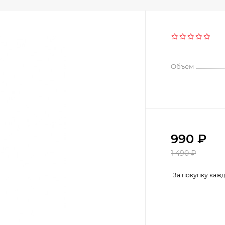
Объем
990
₽
1 490
₽
За покупку каж