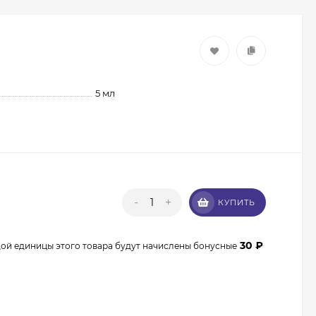
5 мл
Кисть из волоса пони
Валери-Д №8 со
-
+
КУПИТЬ
скосом 8М-7240
350
₽
315
₽
30
₽
дой единицы этого товара будут начислены бонусные
Кисть из волоса
енота Валери-Д №3К
веерная 3М-932К0
350
₽