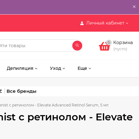
×
Личный кабинет
Корзина
0
(пусто)
Депиляция
Уход
Еще
Z
ist с ретинолом - Elevate Advanced Retinol Serum, 5 мл
st с ретинолом - Elevate