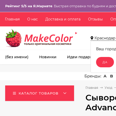
Рейтинг 5/5 на Я.Маркете
. Быстрая отправка по будням и дос
Главная
О нас
Доставка и оплата
Отзывы
Оп
Краснодар
Ваш горо
(без имени)
Новинки
Идеи подарков!
Ма
A
B
Главная
Уход
КАТАЛОГ ТОВАРОВ
Сыворо
Advanc