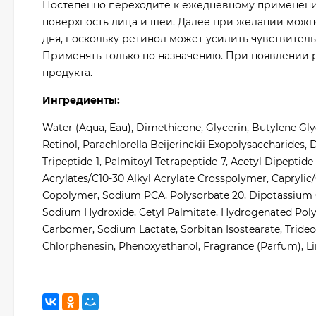
Постепенно переходите к ежедневному применени
поверхность лица и шеи. Далее при желании можн
дня, поскольку ретинол может усилить чувствитель
Применять только по назначению. При появлении 
продукта.
Ингредиенты:
Water (Aqua, Eau), Dimethicone, Glycerin, Butylene Gl
Retinol, Parachlorella Beijerinckii Exopolysaccharides,
Tripeptide-1, Palmitoyl Tetrapeptide-7, Acetyl Dipeptide
Acrylates/C10-30 Alkyl Acrylate Crosspolymer, Caprylic
Copolymer, Sodium PCA, Polysorbate 20, Dipotassium G
Sodium Hydroxide, Cetyl Palmitate, Hydrogenated Poly
Carbomer, Sodium Lactate, Sorbitan Isostearate, Tridec
Chlorphenesin, Phenoxyethanol, Fragrance (Parfum), Lin