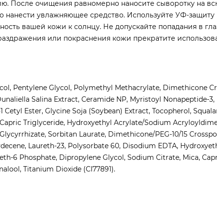
ю. После очищения равномерно наносите сыворотку на вс
о нанести увлажняющее средство. Используйте УФ-защиту 
ность вашей кожи к солнцу. Не допускайте попадания в гла
раздражения или покраснения кожи прекратите использов
ycol, Pentylene Glycol, Polymethyl Methacrylate, Dimethicone C
 Dunaliella Salina Extract, Ceramide NP, Myristoyl Nonapeptide-3,
-1 Cetyl Ester, Glycine Soja (Soybean) Extract, Tocopherol, Squala
/Capric Triglyceride, Hydroxyethyl Acrylate/Sodium Acryloyldim
lycyrrhizate, Sorbitan Laurate, Dimethicone/PEG-10/15 Crosspo
decene, Laureth-23, Polysorbate 60, Disodium EDTA, Hydroxyeth
eth-6 Phosphate, Dipropylene Glycol, Sodium Citrate, Mica, Capry
alool, Titanium Dioxide (CI77891).