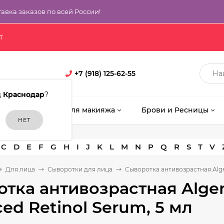
тавка заказов по всей России!
т
+7 (918) 125-62-55
д
Краснодар
?
кияж
Кисти для макияжа
Брови и Ресницы
C
D
E
F
G
H
I
J
K
L
M
N
P
Q
R
S
T
V
Для лица
Сыворотки для лица
Сыворотка антивозрастная Algen
тка антивозрастная Algeni
ed Retinol Serum, 5 мл