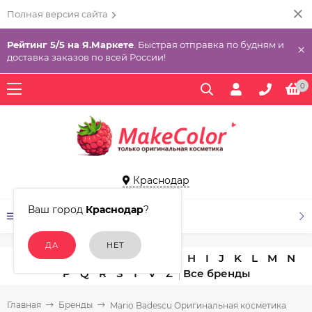
Полная версия сайта
Рейтинг 5/5 на Я.Маркете
. Быстрая отправка по будням и
×
доставка заказов по всей России!
0
Краснодар
Ваш город
Краснодар
?
КАТАЛОГ ТОВАРОВ
A
B
C
D
E
F
G
H
I
J
K
L
M
N
P
Q
R
S
T
V
Z
Главная
Бренды
Mario Badescu Оригинальная косметика