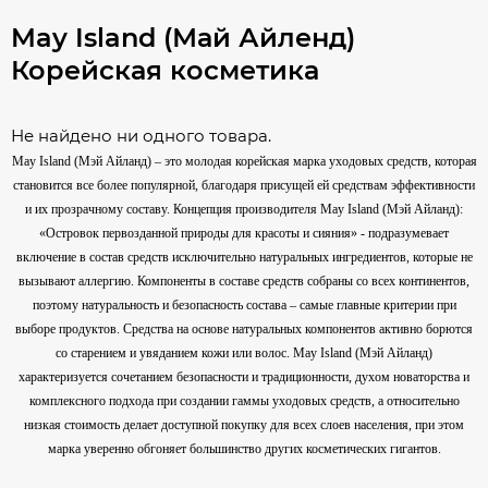
May Island (Май Айленд)
Корейская косметика
Не найдено ни одного товара.
Мay Island (Мэй Айланд) – это молодая корейская марка уходовых средств, которая
становится все более популярной, благодаря присущей ей средствам эффективности
и их прозрачному составу. Концепция производителя Мay Island (Мэй Айланд):
«Островок первозданной природы для красоты и сияния» - подразумевает
включение в состав средств исключительно натуральных ингредиентов, которые не
вызывают аллергию. Компоненты в составе средств собраны со всех континентов,
поэтому натуральность и безопасность состава – самые главные критерии при
выборе продуктов. Средства на основе натуральных компонентов активно борются
со старением и увяданием кожи или волос. Мay Island (Мэй Айланд)
характеризуется сочетанием безопасности и традиционности, духом новаторства и
комплексного подхода при создании гаммы уходовых средств, а относительно
низкая стоимость делает доступной покупку для всех слоев населения, при этом
марка уверенно обгоняет большинство других косметических гигантов.