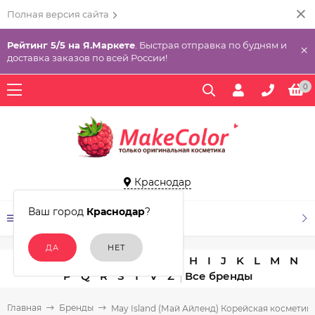
Полная версия сайта
Рейтинг 5/5 на Я.Маркете
. Быстрая отправка по будням и
×
доставка заказов по всей России!
0
Краснодар
Ваш город
Краснодар
?
КАТАЛОГ ТОВАРОВ
A
B
C
D
E
F
G
H
I
J
K
L
M
N
P
Q
R
S
T
V
Z
Главная
Бренды
May Island (Май Айленд) Корейская косметик