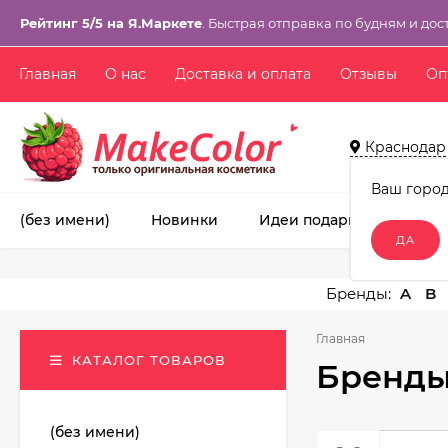
Рейтинг 5/5 на Я.Маркете
. Быстрая отправка по будням и дос
Главная
О нас
Доставка и оплата
Отзывы
Оп
Краснодар
Ваш горо
(без имени)
Новинки
Идеи подарков!
Ма
A
B
Главная
КАТАЛОГ ТОВАРОВ
Бренды
(без имени)