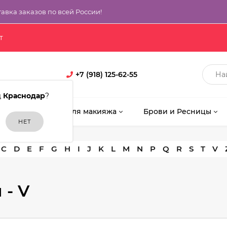
тавка заказов по всей России!
т
+7 (918) 125-62-55
д
Краснодар
?
кияж
Кисти для макияжа
Брови и Ресницы
C
D
E
F
G
H
I
J
K
L
M
N
P
Q
R
S
T
V
 - V