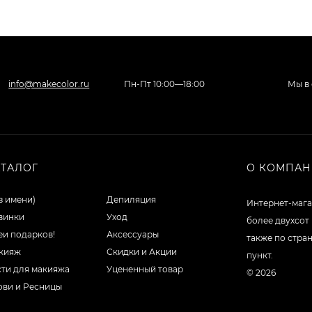
info@makecolor.ru
Пн-Пт 10:00—18:00
Мы в 
АТАЛОГ
О КОМПА
з имени)
Депиляция
Интернет-мага
винки
Уход
более двухсот
еи подарков!
Аксессуары
также по стра
кияж
Скидки и Акции
пункт.
сти для макияжа
Уцененный товар
© 2026
ови и Ресницы