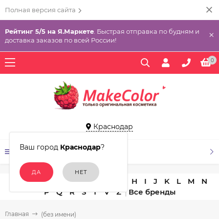
Полная версия сайта
Рейтинг 5/5 на Я.Маркете
. Быстрая отправка по будням и
×
доставка заказов по всей России!
0
Краснодар
Ваш город
Краснодар
?
КАТАЛОГ ТОВАРОВ
A
B
C
D
E
F
G
H
I
J
K
L
M
N
P
Q
R
S
T
V
Z
Главная
(без имени)