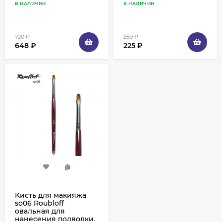
В НАЛИЧИИ
В НАЛИЧИИ
пестрая синтетика
пестрая синтетика
720
₽
250
₽
648
₽
225
₽
Кисть для макияжа
so06 Roubloff
овальная для
нанесения подводки,