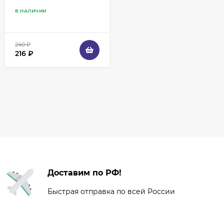
теней, корректоров,
В НАЛИЧИИ
акварели, имитация
колонка
240
₽
216
₽
Доставим по РФ!
Быстрая отправка по всей России