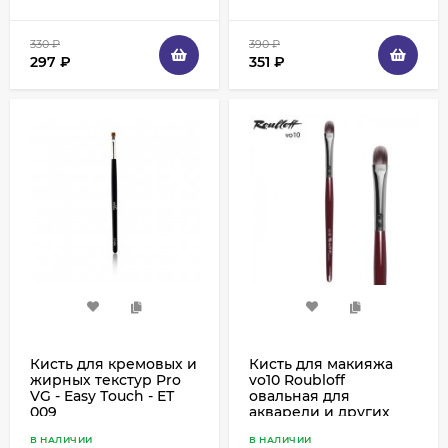
330
₽
390
₽
297
₽
351
₽
Кисть для кремовых и
Кисть для макияжа
жирных текстур Pro
vo10 Roubloff
VG - Easy Тouch - ЕТ
овальная для
009
акварели и других
жирных текстур,
В НАЛИЧИИ
В НАЛИЧИИ
пестрая синтетика