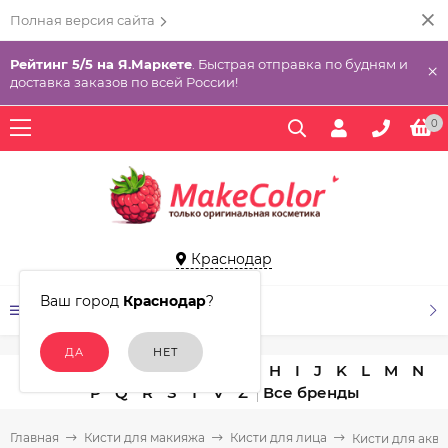
Полная версия сайта
Рейтинг 5/5 на Я.Маркете
. Быстрая отправка по будням и
×
доставка заказов по всей России!
0
Краснодар
Ваш город
Краснодар
?
КАТАЛОГ ТОВАРОВ
A
B
C
D
E
F
G
H
I
J
K
L
M
N
P
Q
R
S
T
V
Z
Главная
Кисти для макияжа
Кисти для лица
Кисти для акв