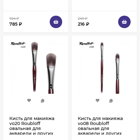
924
₽
240
₽
785
₽
216
₽
Кисть для макияжа
Кисть для макияжа
vo20 Roubloff
vo08 Roubloff
овальная для
овальная для
акварели и других
акварели и других
жирных текстур,
жирных текстур,