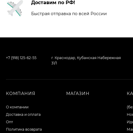
Доставим по РФ!
Палетка теней
ColourPop - Lust For
Dusk
Быстрая отправка по всей России
4 188
₽
2 512
₽
Палетка теней
ColourPop - The
Nightmare Before
3 948
₽
Christmas
+7 (918) 125-62-55
г. Краснодар, Кубанская Набережная
2 368
₽
31/1
Палетка теней
ColourPop - The
Powerpuff Girls
КОМПАНИЯ
МАГАЗИН
К
3 828
₽
2 296
₽
О компании
(бе
Доставка и оплата
Но
Опт
Ид
Набор из 9 кистей
для макияжа Валери-
Политика возврата
Ма