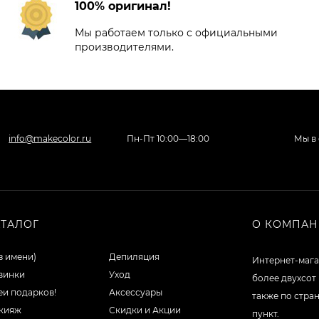
100% оригинал!
Мы работаем только с официальными
производителями.
info@makecolor.ru
Пн-Пт 10:00—18:00
Мы в 
АТАЛОГ
О КОМПА
з имени)
Депиляция
Интернет-мага
винки
Уход
более двухсот
еи подарков!
Аксессуары
также по стра
кияж
Скидки и Акции
пункт.