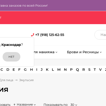
тавка заказов по всей России!
т
+7 (918) 125-62-55
д
Краснодар
?
кияж
Кисти для макияжа
Брови и Ресницы
C
D
E
F
G
H
I
J
K
L
M
N
P
Q
R
S
T
V
Для лица
Эмульсия
ия
Название
Показывать по:
30
ровать: