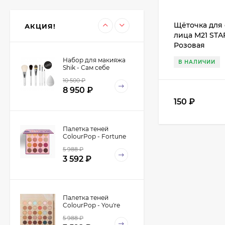
овальная, для
350
₽
нанесения теней,
315
₽
корректоров и
Щёточка для 
АКЦИЯ!
растушевки,
лица M21 STA
синтетика
Розовая
Набор для макияжа
В НАЛИЧИИ
Shik - Сам себе
визажист - Make-Up
10 500
₽
Yourself Kit
8 950
₽
150
₽
Палетка теней
ColourPop - Fortune
5 988
₽
3 592
₽
Палетка теней
ColourPop - You're
Golden
5 988
₽