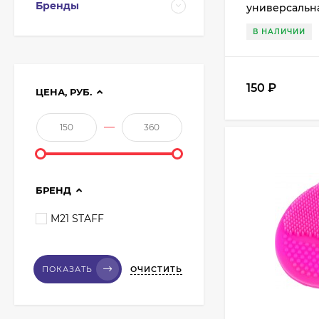
Бренды
универсальна
Синяя
В НАЛИЧИИ
150
₽
ЦЕНА, РУБ.
Кисть из волоса пони
Валери-Д №8 со
—
скосом 8М-7240
350
₽
315
₽
БРЕНД
Кисть из волоса
M21 STAFF
енота Валери-Д №3К
веерная 3М-932К0
350
₽
315
₽
ОЧИСТИТЬ
ПОКАЗАТЬ
Кисть для макияжа
co10 Roubloff