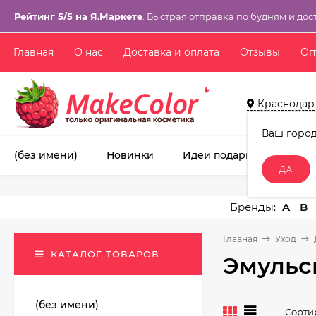
Рейтинг 5/5 на Я.Маркете
. Быстрая отправка по будням и дос
Главная
О нас
Доставка и оплата
Отзывы
Оп
Краснодар
Ваш горо
(без имени)
Новинки
Идеи подарков!
Ма
A
B
Главная
Уход
КАТАЛОГ ТОВАРОВ
Эмульс
(без имени)
Сорти