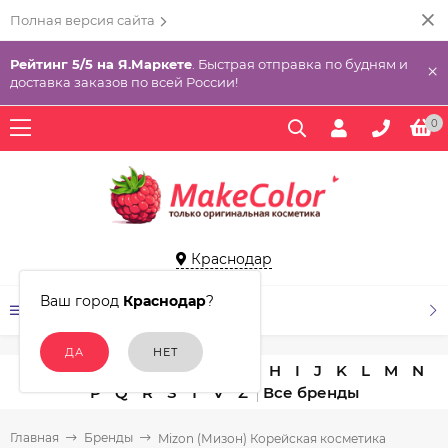
Полная версия сайта
Рейтинг 5/5 на Я.Маркете
. Быстрая отправка по будням и
×
доставка заказов по всей России!
0
Краснодар
Ваш город
Краснодар
?
КАТАЛОГ ТОВАРОВ
A
B
C
D
E
F
G
H
I
J
K
L
M
N
P
Q
R
S
T
V
Z
Главная
Бренды
Mizon (Мизон) Корейская косметика