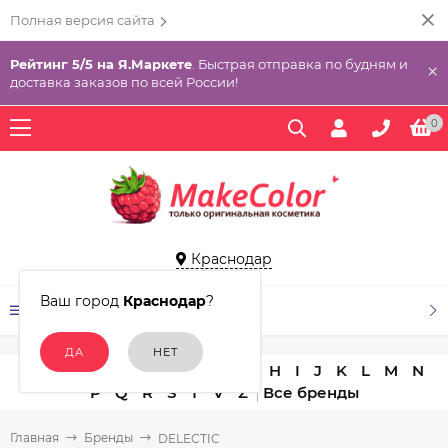
Полная версия сайта
Рейтинг 5/5 на Я.Маркете
. Быстрая отправка по будням и
×
доставка заказов по всей России!
0
Краснодар
Ваш город
Краснодар
?
КАТАЛОГ ТОВАРОВ
A
B
C
D
E
F
G
H
I
J
K
L
M
N
P
Q
R
S
T
V
Z
Главная
Бренды
DELECTIC