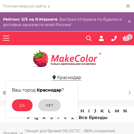
Полная версия сайта
Рейтинг 5/5 на Я.Маркете
. Быстрая отправка по будням и
×
доставка заказов по всей России!
0
Краснодар
Ваш город
Краснодар
?
КАТАЛОГ ТОВАРОВ
A
B
C
D
E
F
G
H
I
J
K
L
M
N
P
Q
R
S
T
V
Z
Пинцет для бровей DELECTIC - B616 скошенный,
я бровей