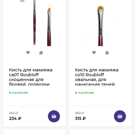
Кисть для макияжа
Кисть для макияжа
ca07 Roubloff
co10 Roubloff
скошенная для
овальная, для
бровей, подводки
нанесения теней,
ресничного края,
корректоров и
В НАЛИЧИИ
В НАЛИЧИИ
синтетика рыжая
растушевки,
синтетика
260
₽
350
₽
234
₽
315
₽