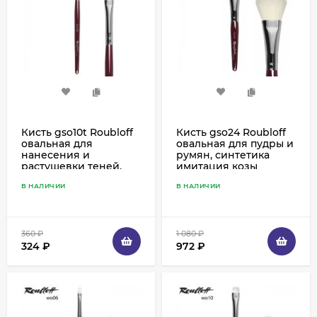
Кисть gso10t Roubloff
Кисть gso24 Roubloff
овальная для
овальная для пудры и
нанесения и
румян, синтетика
растушевки теней,
имитация козы
синтетика имитация
В НАЛИЧИИ
В НАЛИЧИИ
козы
360
₽
1 080
₽
324
₽
972
₽