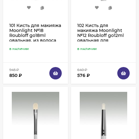
101 Кисть для макияжа
102 Кисть для
Moonlight №18
макияжа Moonlight
Roubloff go18ml
№12 Roubloff go12ml
овальная, из волоса
овальная для
белой козы
нанесения теней,
В НАЛИЧИИ
В НАЛИЧИИ
коза белая
945
₽
640
₽
850
₽
576
₽