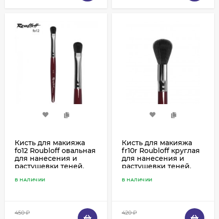
Кисть для макияжа
Кисть для макияжа
fo12 Roubloff овальная
fr10r Roubloff круглая
для нанесения и
для нанесения и
растушевки теней,
растушевки теней,
имитация белки
румян, хайлайтеров,
В НАЛИЧИИ
В НАЛИЧИИ
имитация белки
450
₽
420
₽