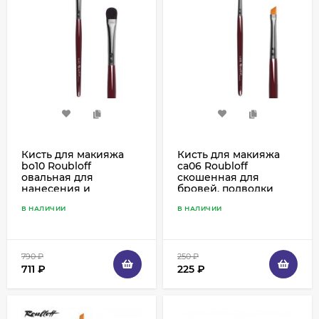
Кисть для макияжа
Кисть для макияжа
bo10 Roubloff
ca06 Roubloff
овальная для
скошенная для
нанесения и
бровей, подводки
растушевки теней,
ресничного края,
В НАЛИЧИИ
В НАЛИЧИИ
белка
синтетика рыжая
790
₽
250
₽
711
₽
225
₽