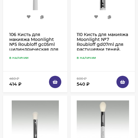
106 Кисть для
110 Кисть для макияжа
макияжа Moonlight
Moonlight №7
№5 Roubloff gc05ml
Roubloff gd07ml для
цилиндрическая для
растушевки теней,
растушевки теней,
коза белая и
В НАЛИЧИИ
В НАЛИЧИИ
коза белая
имитация козы
460
₽
600
₽
414
₽
540
₽