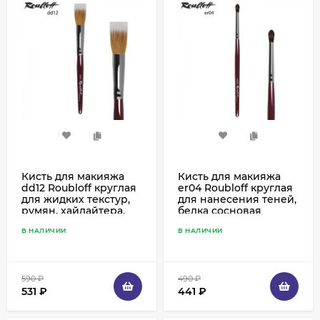
Кисть для макияжа
Кисть для макияжа
dd12 Roubloff круглая
er04 Roubloff круглая
для жидких текстур,
для нанесения теней,
румян, хайлайтера,
белка сосновая
коза и синтетика
В НАЛИЧИИ
В НАЛИЧИИ
590
₽
490
₽
531
₽
441
₽