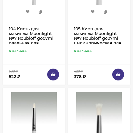
104 Кисть для
105 Кисть для
макияжа Moonlight
макияжа Moonlight
№7 Roubloff go07ml
№7 Roubloff gc07ml
овальная для
цилиндрическая для
нанесения теней,
растушевки теней,
В НАЛИЧИИ
В НАЛИЧИИ
коза белая
коза белая
580
₽
420
₽
522
₽
378
₽