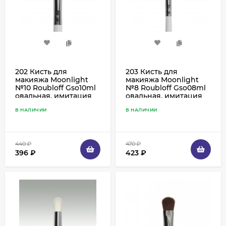
202 Кисть для
203 Кисть для
макияжа Moonlight
макияжа Moonlight
№10 Roubloff Gso10ml
№8 Roubloff Gso08ml
овальная, имитация
овальная, имитация
козы
козы
В НАЛИЧИИ
В НАЛИЧИИ
440
₽
470
₽
396
₽
423
₽