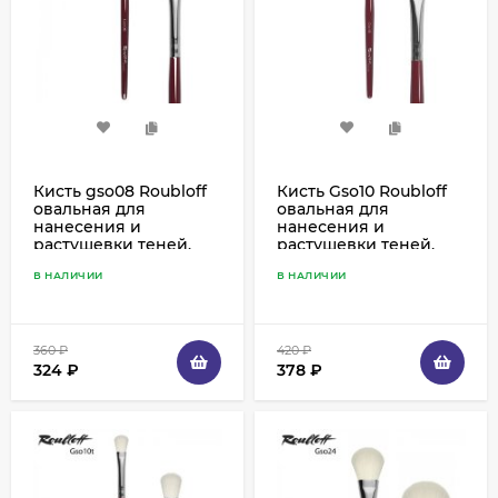
Кисть gso08 Roubloff
Кисть Gso10 Roubloff
овальная для
овальная для
нанесения и
нанесения и
растушевки теней,
растушевки теней,
синтетика имитация
синтетика имитация
В НАЛИЧИИ
В НАЛИЧИИ
козы
козы
360
₽
420
₽
324
₽
378
₽