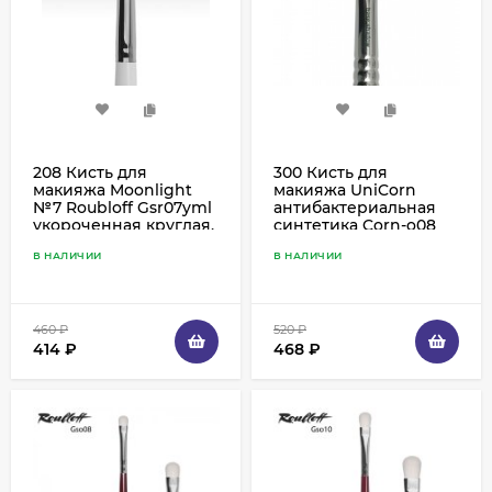
208 Кисть для
300 Кисть для
макияжа Moonlight
макияжа UniCorn
№7 Roubloff Gsr07yml
антибактериальная
укороченная круглая,
синтетика Corn-o08
имитация козы
Roubloff овальная,
В НАЛИЧИИ
В НАЛИЧИИ
ручка изумрудная
прямая
460
₽
520
₽
414
₽
468
₽