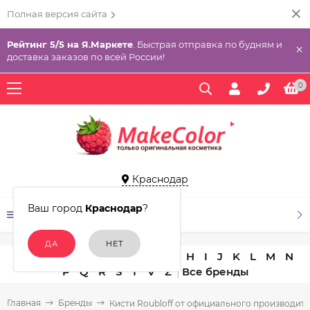
Полная версия сайта
Рейтинг 5/5 на Я.Маркете
. Быстрая отправка по будням и
×
доставка заказов по всей России!
0
Краснодар
Ваш город
Краснодар
?
КАТАЛОГ ТОВАРОВ
A
B
C
D
E
F
G
H
I
J
K
L
M
N
P
Q
R
S
T
V
Z
Главная
Бренды
Кисти Roubloff от официального производит