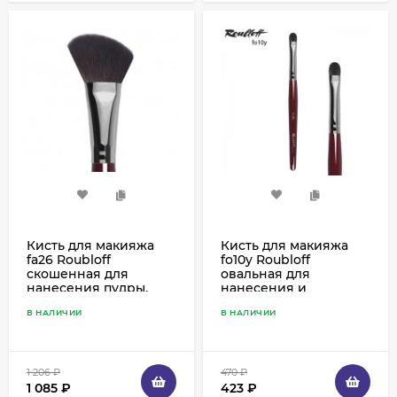
Кисть для макияжа
Кисть для макияжа
fa26 Roubloff
fo10y Roubloff
скошенная для
овальная для
нанесения пудры,
нанесения и
румян, хайлайтеров,
растушевки теней
В НАЛИЧИИ
В НАЛИЧИИ
тона и коррекции,
укороченная,
имитация белки
имитация белки
1 206
₽
470
₽
1 085
₽
423
₽