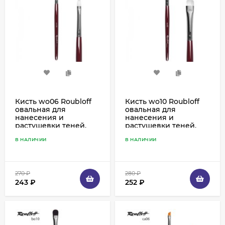
Кисть wo06 Roubloff
Кисть wo10 Roubloff
овальная для
овальная для
нанесения и
нанесения и
растушевки теней,
растушевки теней,
синтетика белая
синтетика белая
В НАЛИЧИИ
В НАЛИЧИИ
270
₽
280
₽
243
₽
252
₽