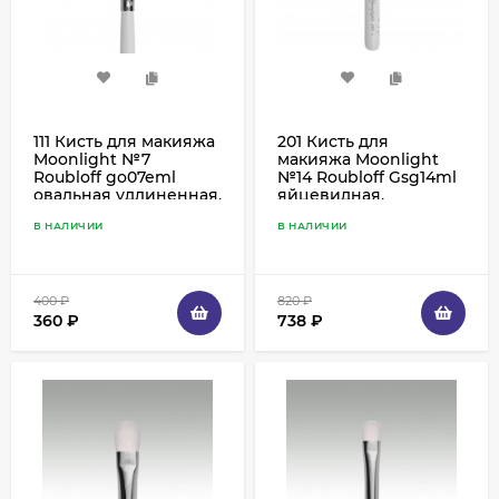
111 Кисть для макияжа
201 Кисть для
Moonlight №7
макияжа Moonlight
Roubloff go07eml
№14 Roubloff Gsg14ml
овальная удлиненная,
яйцевидная,
белая коза
имитация ворса козы
В НАЛИЧИИ
В НАЛИЧИИ
400
₽
820
₽
360
₽
738
₽