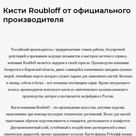
Кисти Roubloff от официального
производителя
Российский производитель с тридцатилетним стажем работы, безупречной
репутацией и признанием ведущих визажистов и мастеров ногтевого сервиса,
компания Roubloff является лидером в своей отрасли. Производство компании
базируется в Кировской области, давно славящейся племенными заводами пушных
зверей, тончайшая шерсть которых служит сырьем для знаменитых кистей. Колонок
и лисица, соболь и белка – вот основные поставщики сырья. Кроме натурального
волоса, производитель использует кисти из синтетического волокна японского
производства, которое и поставляется на фабрики в России.
Кисти компании Roubloff – это произведения искусства, штучные изделия,
выполненные при помощи последних технических достижений. Волос для кистей
тщательным образом подготавливается и очищается, расчесывается и шлифуется.
Двухкомпонентный клей, устойчивый к воздействию растворителей и иных
химических жидкостей, прочно удерживает волоски. Кисти фирмы Рублефф можно