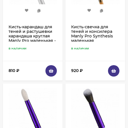
Кисть-карандаш для
Кисть-свечка для
теней и растушевки
теней и консилера
карандаша круглая
Manly Pro Synthesis
Manly Pro маленькая -
маленькая
К53
(лимитированная
В НАЛИЧИИ
В НАЛИЧИИ
серия) - SY4
810
₽
920
₽