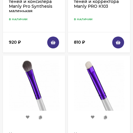
теней и консилера
теней и корректора
Manly Pro Synthesis
Manly PRO К103
маленькая
(лимитированная
В НАЛИЧИИ
В НАЛИЧИИ
серия) - SY3
920
₽
810
₽