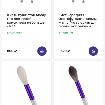
Кисть пушистая Manly
Кисть средняя
Pro для теней,
многофункциональная
консилера небольшая
Manly Pro плоская для
- К33
румян, коррекции,
хайлайтера, пудры,
В НАЛИЧИИ
В НАЛИЧИИ
тона - К10
800
₽
1 620
₽