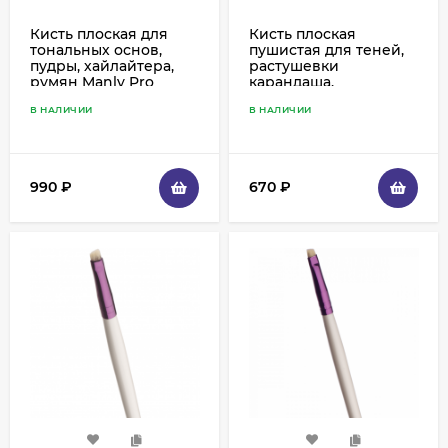
Кисть плоская для
Кисть плоская
тональных основ,
пушистая для теней,
пудры, хайлайтера,
растушевки
румян Manly Pro
карандаша,
средняя пушистая -
консилера Manly Pro
В НАЛИЧИИ
В НАЛИЧИИ
К108
небольшая - К91
990
₽
670
₽