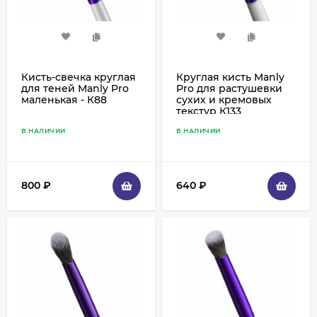
Кисть-свечка круглая
Круглая кисть Manly
для теней Manly Pro
Pro для растушевки
маленькая - К88
сухих и кремовых
текстур К133
В НАЛИЧИИ
В НАЛИЧИИ
800
₽
640
₽