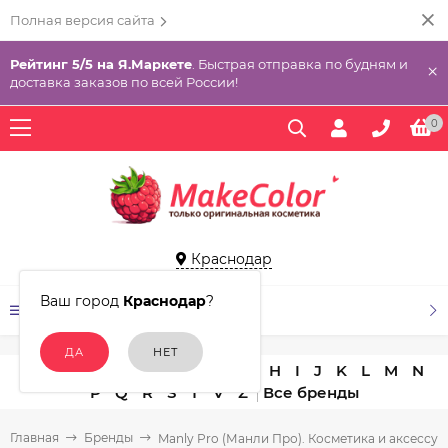
Полная версия сайта
Рейтинг 5/5 на Я.Маркете
. Быстрая отправка по будням и
×
доставка заказов по всей России!
0
Краснодар
Ваш город
Краснодар
?
КАТАЛОГ ТОВАРОВ
A
B
C
D
E
F
G
H
I
J
K
L
M
N
P
Q
R
S
T
V
Z
Главная
Бренды
Manly Pro (Манли Про). Косметика и аксессуа