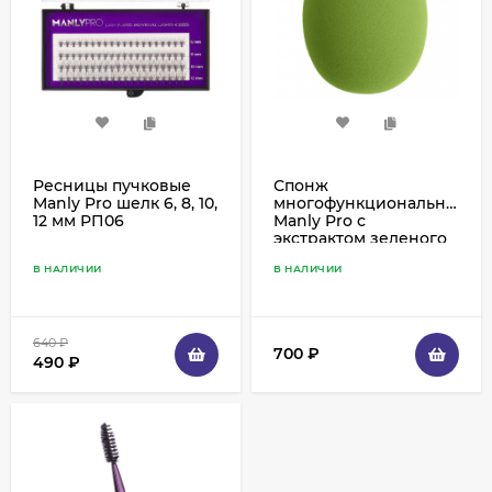
Ресницы пучковые
Спонж
Manly Pro шелк 6, 8, 10,
многофункциональный
12 мм РП06
Manly Pro с
экстрактом зеленого
чая - ECO Beauty
В НАЛИЧИИ
В НАЛИЧИИ
Sponge
(лимитированная
серия), ES1
640
₽
700
₽
490
₽