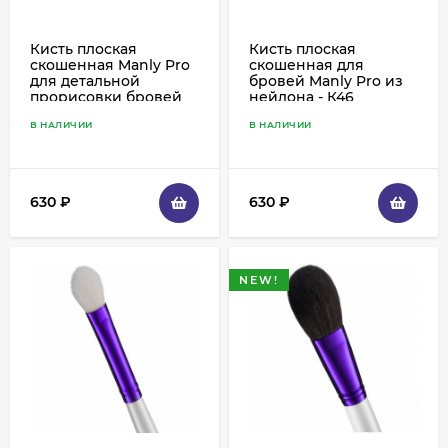
Кисть плоская
Кисть плоская
скошенная Manly Pro
скошенная для
для детальной
бровей Manly Pro из
прорисовки бровей
нейлона - К46
К48
В НАЛИЧИИ
В НАЛИЧИИ
630
₽
630
₽
NEW!