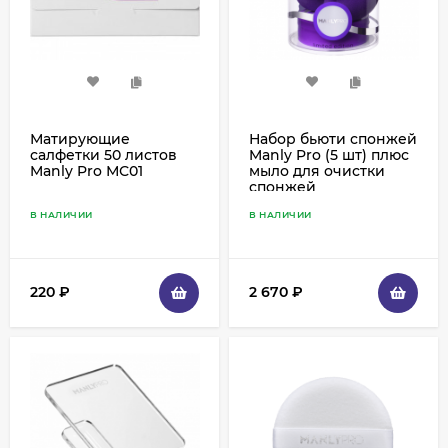
Матирующие
Набор бьюти спонжей
салфетки 50 листов
Manly Pro (5 шт) плюс
Manly Pro МС01
мыло для очистки
спонжей
(лимитированный
В НАЛИЧИИ
В НАЛИЧИИ
выпуск) СП20
220
₽
2 670
₽