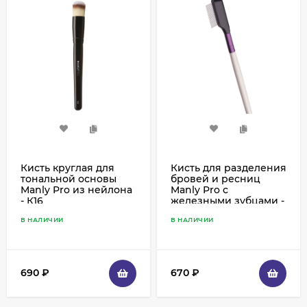
Кисть круглая для
Кисть для разделения
тональной основы
бровей и ресниц
Manly Pro из нейлона
Manly Pro с
- К16
железными зубцами -
К67
В НАЛИЧИИ
В НАЛИЧИИ
690
₽
670
₽