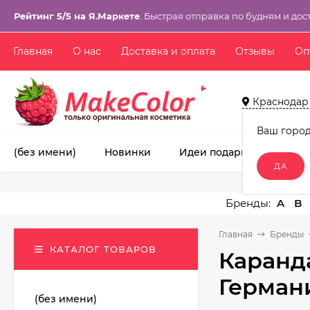
Рейтинг 5/5 на Я.Маркете
. Быстрая отправка по будням и дос
Главная
О нас
Доставка и оплата
Отзывы
Оп
Краснодар
Ваш горо
(без имени)
Новинки
Идеи подарков!
Ма
A
B
Главная
Бренды
КАТАЛОГ ТОВАРОВ
Каранд
Герман
(без имени)