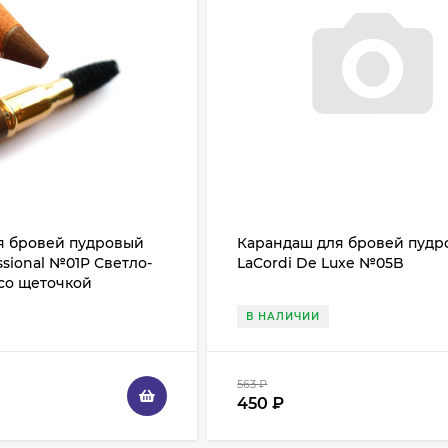
я бровей пудровый
Карандаш для бровей пуд
ssional №01P Светло-
LaCordi De Luxe №05B
со щеточкой
В НАЛИЧИИ
563
₽
450
₽