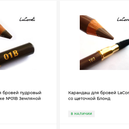
я бровей пудровый
Карандаш для бровей LaCor
uxe №01B Земляной
со щеточкой Блонд
В НАЛИЧИИ