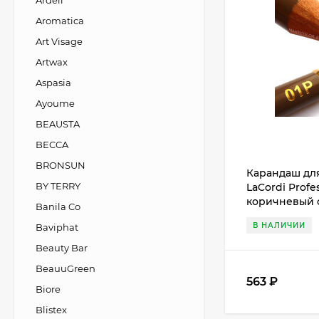
Ardell
Aromatica
Art Visage
Artwax
Aspasia
Ayoume
BEAUSTA
BECCA
BRONSUN
Карандаш дл
BY TERRY
LaCordi Profe
коричневый 
Banila Co
В НАЛИЧИИ
Baviphat
Beauty Bar
BeauuGreen
563
₽
Biore
Blistex