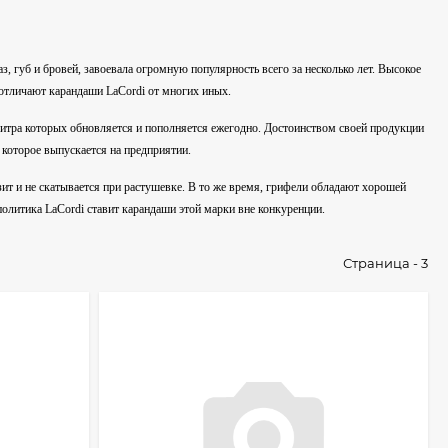
 губ и бровей, завоевала огромную популярность всего за несколько лет. Высокое
 отличают карандаши LaCordi от многих иных.
литра которых обновляется и пополняется ежегодно. Достоинством своей продукции
 которое выпускается на предприятии.
ит и не скатывается при растушевке. В то же время, грифели обладают хорошей
политика LaCordi ставит карандаши этой марки вне конкуренции.
Страница - 3