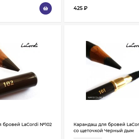
425
₽
 бровей LaCordi №102
Карандаш для бровей LaCor
со щеточкой Черный дым