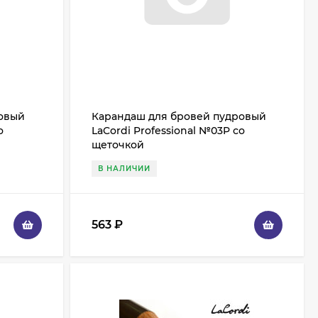
ровый
Карандаш для бровей пудровый
о
LaCordi Professional №03P со
щеточкой
В НАЛИЧИИ
563
₽