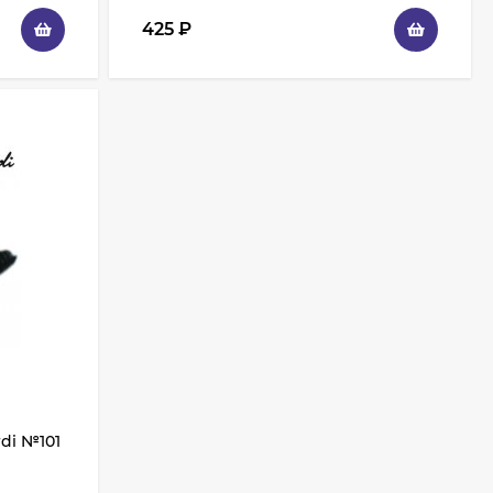
425
₽
di №101