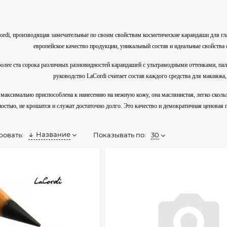
di, производящая замечательные по своим свойствам косметические карандаши для глаз,
европейское качество продукции, уникальный состав и идеальные свойства
олее ста сорока различных разновидностей карандашей с ультрамодными оттенками, па
руководство LaCordi считает состав каждого средства для макияжа,
максимально приспособлена к нанесению на нежную кожу, она маслянистая, легко скольз
остью, не крошатся и служат достаточно долго. Это качество и демократичная ценовая 
Название
Показывать по:
30
ровать: