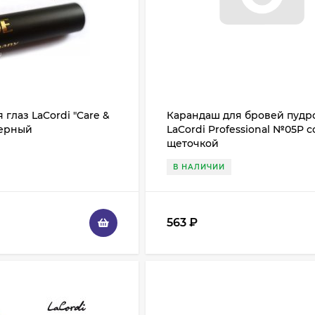
глаз LaCordi "Care &
Карандаш для бровей пуд
Черный
LaCordi Professional №05P с
щеточкой
В НАЛИЧИИ
563
₽