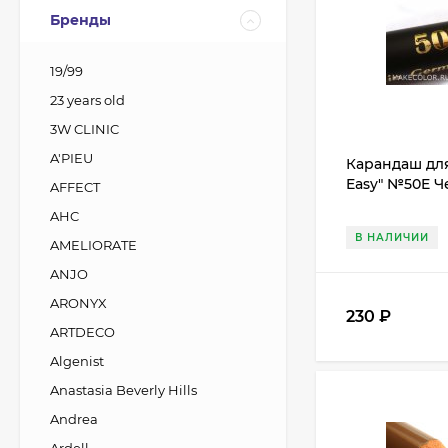
Бренды
19/99
23 years old
3W CLINIC
A'PIEU
Карандаш для 
Easy" №50E 
AFFECT
AHC
В НАЛИЧИИ
AMELIORATE
ANJO
ARONYX
230
₽
ARTDECO
Algenist
Anastasia Beverly Hills
Andrea