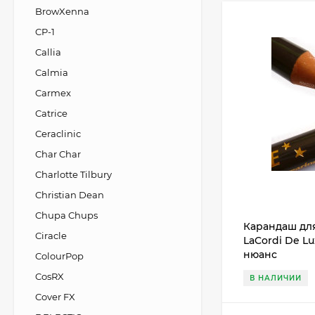
BrowXenna
CP-1
Callia
Calmia
Carmex
Catrice
Ceraclinic
Char Char
Charlotte Tilbury
Christian Dean
Chupa Chups
Карандаш дл
Ciracle
LaCordi De L
нюанс
ColourPop
CosRX
В НАЛИЧИИ
Cover FX