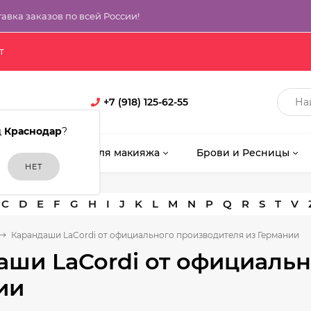
тавка заказов по всей России!
т
+7 (918) 125-62-55
д
Краснодар
?
кияж
Кисти для макияжа
Брови и Ресницы
C
D
E
F
G
H
I
J
K
L
M
N
P
Q
R
S
T
V
Карандаши LaCordi от официального производителя из Германии
аши LaCordi от официальн
ии