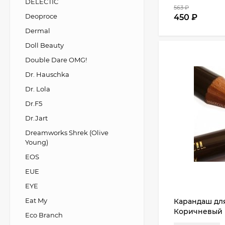
DELECTIC
563
₽
Deoproce
450
₽
Dermal
Doll Beauty
Double Dare OMG!
Dr. Hauschka
Dr. Lola
Dr.F5
Dr.Jart
Dreamworks Shrek (Olive
Young)
EOS
EUE
EYE
Eat My
Карандаш для
Коричневый
Eco Branch