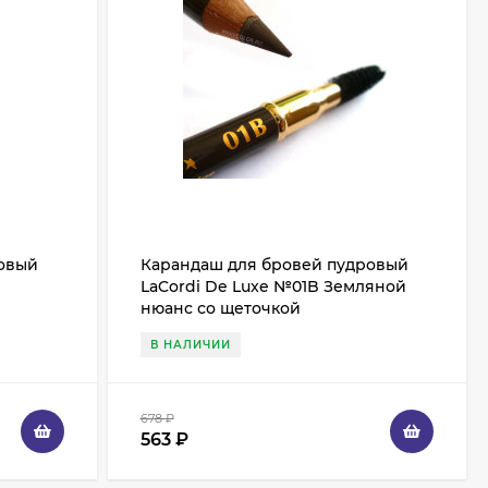
ровый
Карандаш для бровей пудровый
LaCordi De Luxe №01B Земляной
нюанс со щеточкой
В НАЛИЧИИ
678
₽
563
₽