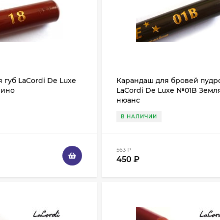
 губ LaCordi De Luxe
Карандаш для бровей пуд
вино
LaCordi De Luxe №01B Земл
нюанс
В НАЛИЧИИ
563
₽
450
₽