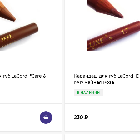
губ LaCordi "Care &
Карандаш для губ LaCordi D
№17 Чайная Роза
В НАЛИЧИИ
230
₽