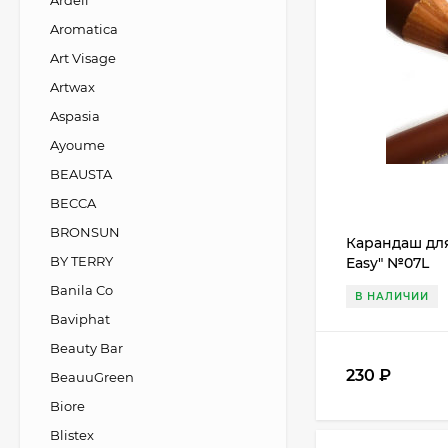
Ardell
Aromatica
Art Visage
Artwax
Aspasia
Ayoume
BEAUSTA
BECCA
BRONSUN
Карандаш для 
BY TERRY
Easy" №07L
Banila Co
В НАЛИЧИИ
Baviphat
Beauty Bar
230
₽
BeauuGreen
Biore
Blistex