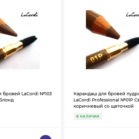
 бровей LaCordi №103
Карандаш для бровей пуд
 Блонд
LaCordi Professional №01P С
коричневый со щеточкой
В НАЛИЧИИ