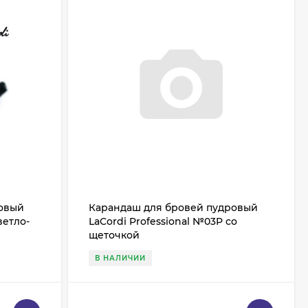
ровый
Карандаш для бровей пудровый
ветло-
LaCordi Professional №03P со
щеточкой
В НАЛИЧИИ