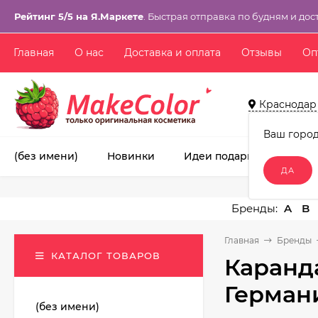
Рейтинг 5/5 на Я.Маркете
. Быстрая отправка по будням и дос
Главная
О нас
Доставка и оплата
Отзывы
Оп
Краснодар
Ваш горо
(без имени)
Новинки
Идеи подарков!
Ма
A
B
Главная
Бренды
КАТАЛОГ ТОВАРОВ
Каранд
Герман
(без имени)