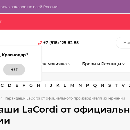
тавка заказов по всей России!
т
+7 (918) 125-62-55
д
Краснодар
?
кияж
Кисти для макияжа
Брови и Ресницы
C
D
E
F
G
H
I
J
K
L
M
N
P
Q
R
S
T
V
Карандаши LaCordi от официального производителя из Германии
аши LaCordi от официальн
ии