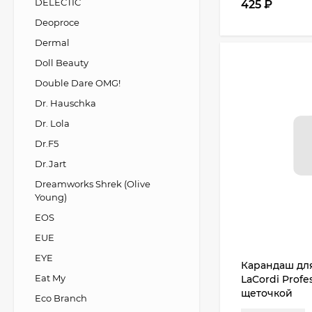
DELECTIC
425
₽
Deoproce
Dermal
Doll Beauty
Double Dare OMG!
Dr. Hauschka
Dr. Lola
Dr.F5
Dr.Jart
Dreamworks Shrek (Olive
Young)
EOS
EUE
EYE
Карандаш дл
Eat My
LaCordi Profe
щеточкой
Eco Branch