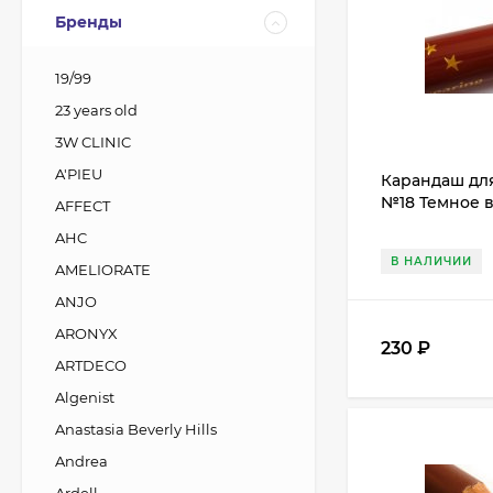
Бренды
19/99
23 years old
3W CLINIC
A'PIEU
Карандаш для
№18 Темное 
AFFECT
AHC
В НАЛИЧИИ
AMELIORATE
ANJO
ARONYX
230
₽
ARTDECO
Algenist
Anastasia Beverly Hills
Andrea