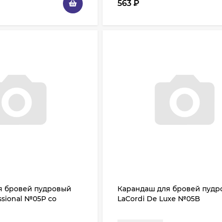
563
₽
я бровей пудровый
Карандаш для бровей пуд
ssional №05P со
LaCordi De Luxe №05B