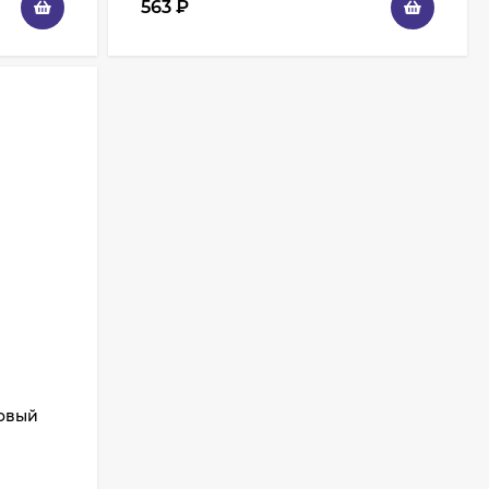
563
₽
ровый