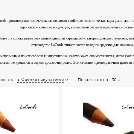
di, производящая замечательные по своим свойствам косметические карандаши для глаз,
европейское качество продукции, уникальный состав и идеальные свойства
олее ста сорока различных разновидностей карандашей с ультрамодными оттенками, па
руководство LaCordi считает состав каждого средства для макияжа,
максимально приспособлена к нанесению на нежную кожу, она маслянистая, легко скольз
остью, не крошатся и служат достаточно долго. Это качество и демократичная ценовая 
Оценка покупателей
Показывать по:
30
ровать: