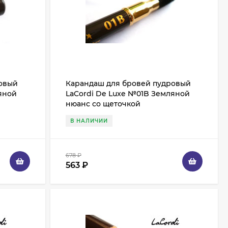
ровый
Карандаш для бровей пудровый
яной
LaCordi De Luxe №01B Земляной
нюанс со щеточкой
В НАЛИЧИИ
678
₽
563
₽