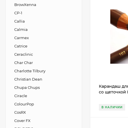
BrowXenna
CP-1
Callia
Calmia
Carmex
Catrice
Ceraclinic
Char Char
Charlotte Tilbury
Christian Dean
Карандаш для
Chupa Chups
со щеточкой
Ciracle
ColourPop
В НАЛИЧИИ
CosRX
Cover FX