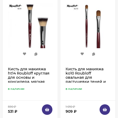
Кисть для макияжа
Кисть для макияжа
ht14 Roubloff круглая
ko10 Roubloff
для основы и
овальная для
консилера, мягкая
растушевки теней и
синтетика
карандаша, колонок
В НАЛИЧИИ
В НАЛИЧИИ
590
₽
1 010
₽
531
₽
909
₽