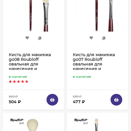
Кисть для макияжа
Кисть для макияжа
go08 Roubloff
go07 Roubloff
овальная для
овальная для
нанесения и
нанесения и
растушевки теней,
растушевки теней,
В НАЛИЧИИ
В НАЛИЧИИ
коза белая
коза белая
560
₽
530
₽
504
₽
477
₽