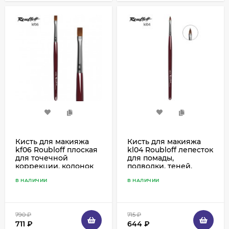
Кисть для макияжа
Кисть для макияжа
kf06 Roubloff плоская
kl04 Roubloff лепесток
для точечной
для помады,
коррекции, колонок
подводки, теней,
корректоров, колонок
В НАЛИЧИИ
В НАЛИЧИИ
790
₽
715
₽
711
₽
644
₽