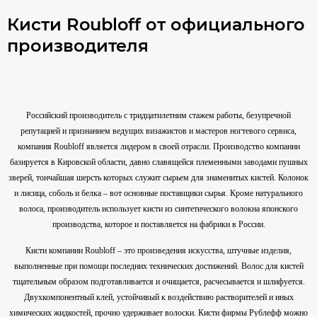
Кисти Roubloff от официального
производителя
Российский производитель с тридцатилетним стажем работы, безупречной
репутацией и признанием ведущих визажистов и мастеров ногтевого сервиса,
компания Roubloff является лидером в своей отрасли. Производство компании
базируется в Кировской области, давно славящейся племенными заводами пушных
зверей, тончайшая шерсть которых служит сырьем для знаменитых кистей. Колонок
и лисица, соболь и белка – вот основные поставщики сырья. Кроме натурального
волоса, производитель использует кисти из синтетического волокна японского
производства, которое и поставляется на фабрики в России.
Кисти компании Roubloff – это произведения искусства, штучные изделия,
выполненные при помощи последних технических достижений. Волос для кистей
тщательным образом подготавливается и очищается, расчесывается и шлифуется.
Двухкомпонентный клей, устойчивый к воздействию растворителей и иных
химических жидкостей, прочно удерживает волоски. Кисти фирмы Рублефф можно