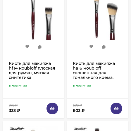
Кисть для макияжа
Кисть для макияжа
hf14 Roubloff плоская
ha16 Roubloff
для румян, мягкая
скошенная для
синтетика
тонального крема,
мягкая синтетика
В НАЛИЧИИ
В НАЛИЧИИ
370
₽
670
₽
333
₽
603
₽