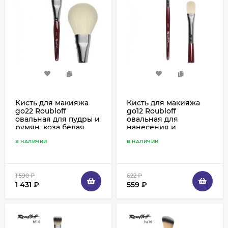
Кисть для макияжа
Кисть для макияжа
go22 Roubloff
go12 Roubloff
овальная для пудры и
овальная для
румян, коза белая
нанесения и
растушевки теней,
В НАЛИЧИИ
В НАЛИЧИИ
коза белая
1 590
₽
622
₽
1 431
₽
559
₽