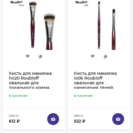
Кисть для макияжа
Кисть для макияжа
ho20 Roubloff
io06 Roubloff
овальная для
овальная для
тонального крема,
нанесения теней,
мягкая синтетика
соболь
В НАЛИЧИИ
В НАЛИЧИИ
680
₽
580
₽
612
₽
522
₽