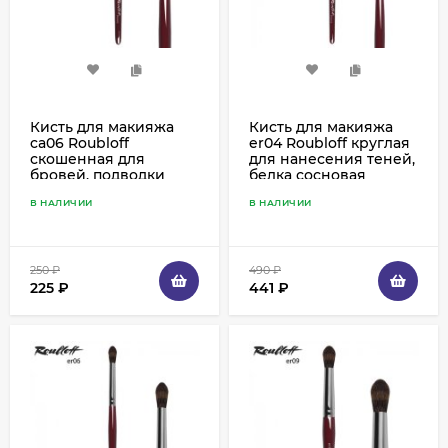
Кисть для макияжа
Кисть для макияжа
ca06 Roubloff
er04 Roubloff круглая
скошенная для
для нанесения теней,
бровей, подводки
белка сосновая
ресничного края,
В НАЛИЧИИ
В НАЛИЧИИ
синтетика рыжая
250
₽
490
₽
225
₽
441
₽