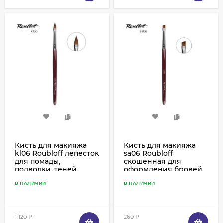
Кисть для макияжа
Кисть для макияжа
kl06 Roubloff лепесток
sa06 Roubloff
для помады,
скошенная для
подводки, теней,
оформления бровей
корректоров, колонок
и подводки
В НАЛИЧИИ
В НАЛИЧИИ
ресничного края,
имитация колонка
1 120
₽
260
₽