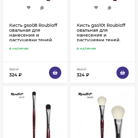
Кисть gso08 Roubloff
Кисть gso10t Roubloff
овальная для
овальная для
нанесения и
нанесения и
растушевки теней,
растушевки теней,
синтетика имитация
синтетика имитация
В НАЛИЧИИ
В НАЛИЧИИ
козы
козы
360
₽
360
₽
324
₽
324
₽