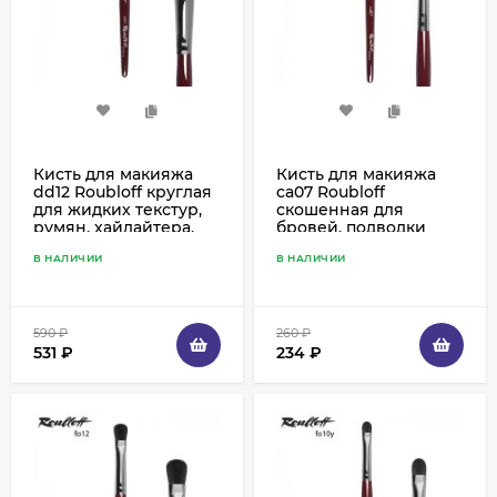
Кисть для макияжа
Кисть для макияжа
dd12 Roubloff круглая
ca07 Roubloff
для жидких текстур,
скошенная для
румян, хайлайтера,
бровей, подводки
коза и синтетика
ресничного края,
В НАЛИЧИИ
В НАЛИЧИИ
синтетика рыжая
590
₽
260
₽
531
₽
234
₽