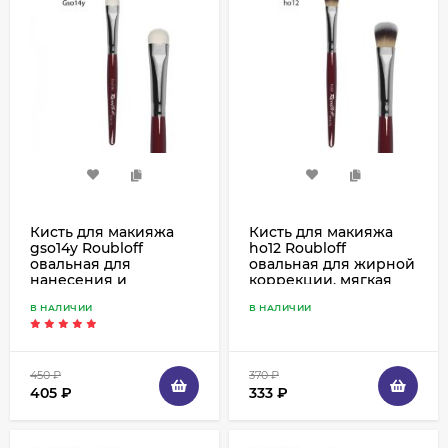
Кисть для макияжа
Кисть для макияжа
gso14y Roubloff
ho12 Roubloff
овальная для
овальная для жирной
нанесения и
коррекции, мягкая
растушевки теней,
синтетика
В НАЛИЧИИ
В НАЛИЧИИ
синтетика имитация
козы
450
₽
370
₽
405
₽
333
₽