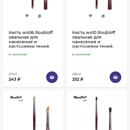
Кисть wo06 Roubloff
Кисть wo10 Roubloff
овальная для
овальная для
нанесения и
нанесения и
растушевки теней,
растушевки теней,
синтетика белая
синтетика белая
В НАЛИЧИИ
В НАЛИЧИИ
270
₽
280
₽
243
₽
252
₽