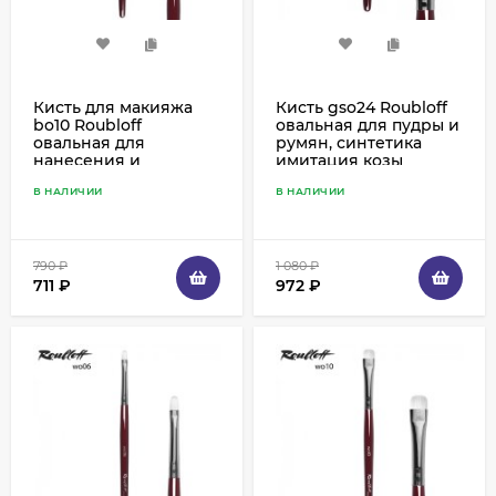
Кисть для макияжа
Кисть gso24 Roubloff
bo10 Roubloff
овальная для пудры и
овальная для
румян, синтетика
нанесения и
имитация козы
растушевки теней,
В НАЛИЧИИ
В НАЛИЧИИ
белка
790
₽
1 080
₽
711
₽
972
₽