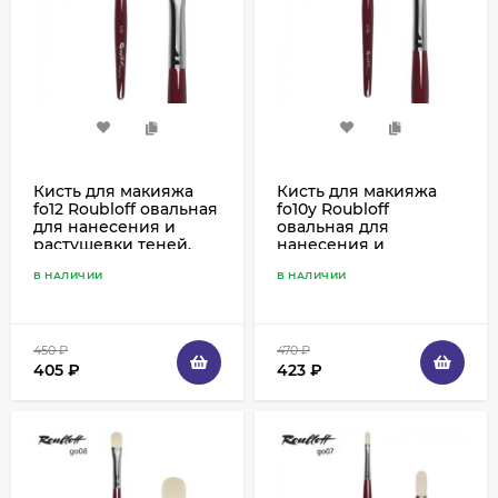
Кисть для макияжа
Кисть для макияжа
fo12 Roubloff овальная
fo10y Roubloff
для нанесения и
овальная для
растушевки теней,
нанесения и
имитация белки
растушевки теней
В НАЛИЧИИ
В НАЛИЧИИ
укороченная,
имитация белки
450
₽
470
₽
405
₽
423
₽