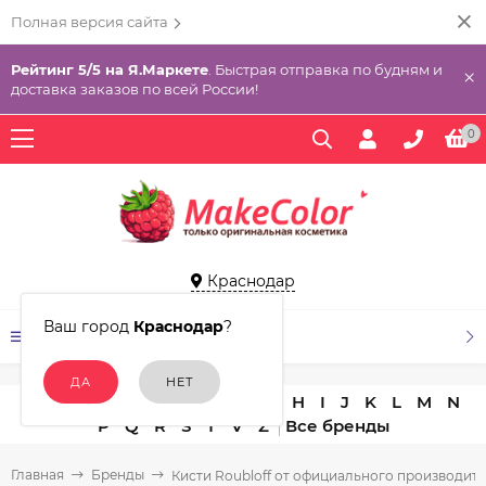
Полная версия сайта
Рейтинг 5/5 на Я.Маркете
. Быстрая отправка по будням и
×
доставка заказов по всей России!
0
Краснодар
Ваш город
Краснодар
?
КАТАЛОГ ТОВАРОВ
A
B
C
D
E
F
G
H
I
J
K
L
M
N
P
Q
R
S
T
V
Z
Главная
Бренды
Кисти Roubloff от официального производит